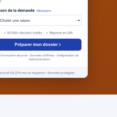
)"
ison de la demande
Nécessaire
✓ 50 000+ dossiers traités · ✓ Réponse en 24h
Préparer mon dossier
Formulaire sécurisé · Données chiffrées · Indépendant de
l'administration
écurisé SSL
10 min en moyenne
Données protégées