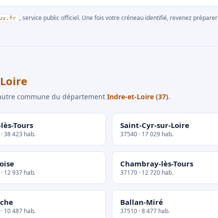
, service public officiel. Une fois votre créneau identifié, revenez prépa
uv.fr
Loire
e autre commune du département
Indre-et-Loire (37)
.
-lès-Tours
Saint-Cyr-sur-Loire
· 38 423 hab.
37540 · 17 029 hab.
oise
Chambray-lès-Tours
· 12 937 hab.
37170 · 12 720 hab.
iche
Ballan-Miré
· 10 487 hab.
37510 · 8 477 hab.