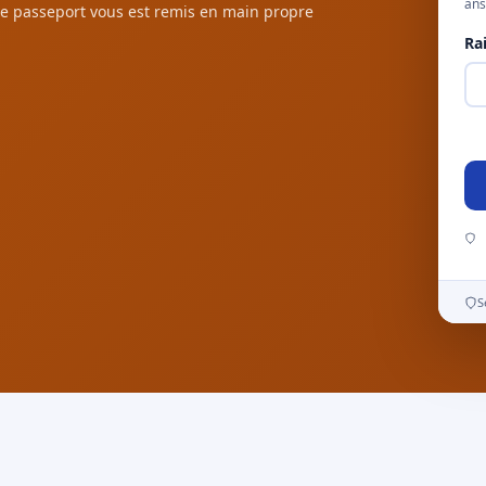
ans
e passeport vous est remis en main propre
Ra
S