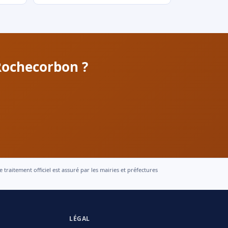
Rochecorbon ?
raitement officiel est assuré par les mairies et préfectures
LÉGAL