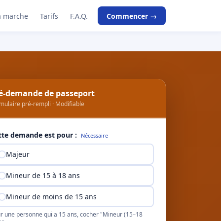
 marche
Tarifs
F.A.Q.
Commencer →
é-demande de passeport
mulaire pré-rempli · Modifiable
tte demande est pour :
Nécessaire
Majeur
Mineur de 15 à 18 ans
Mineur de moins de 15 ans
r une personne qui a 15 ans, cocher "Mineur (15–18