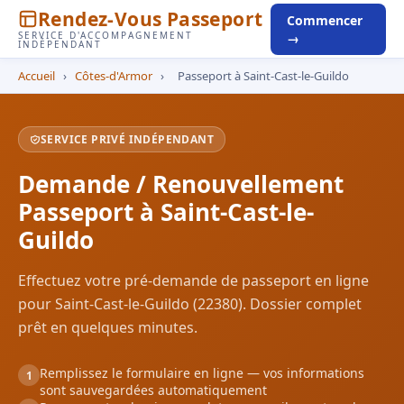
Rendez-Vous Passeport
Commencer
SERVICE D'ACCOMPAGNEMENT
→
INDÉPENDANT
Accueil
›
Côtes-d'Armor
›
Passeport à Saint-Cast-le-Guildo
SERVICE PRIVÉ INDÉPENDANT
Demande / Renouvellement
Passeport à Saint-Cast-le-
Guildo
Effectuez votre pré-demande de passeport en ligne
pour Saint-Cast-le-Guildo (22380). Dossier complet
prêt en quelques minutes.
Remplissez le formulaire en ligne — vos informations
1
sont sauvegardées automatiquement