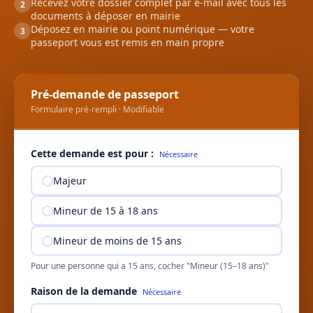
Recevez votre dossier complet par e-mail avec tous les
2
documents à déposer en mairie
Déposez en mairie ou point numérique — votre
3
passeport vous est remis en main propre
Pré-demande de passeport
Formulaire pré-rempli · Modifiable
Cette demande est pour :
Nécessaire
Majeur
Mineur de 15 à 18 ans
Mineur de moins de 15 ans
Pour une personne qui a 15 ans, cocher "Mineur (15–18 ans)"
Raison de la demande
Nécessaire