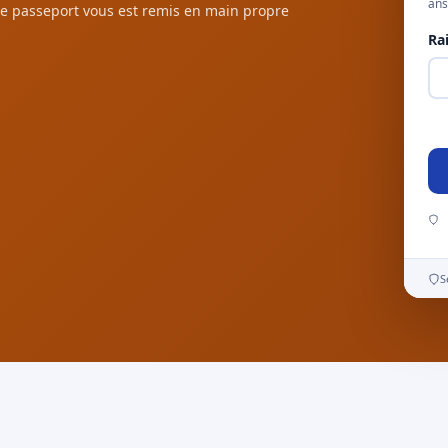
ans
e passeport vous est remis en main propre
Ra
S