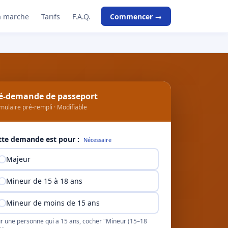
 marche
Tarifs
F.A.Q.
Commencer →
é-demande de passeport
mulaire pré-rempli · Modifiable
tte demande est pour :
Nécessaire
Majeur
Mineur de 15 à 18 ans
Mineur de moins de 15 ans
r une personne qui a 15 ans, cocher "Mineur (15–18