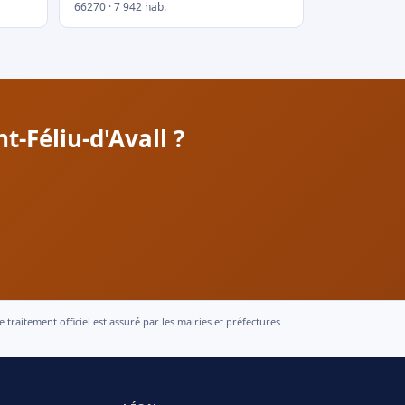
66270 · 7 942 hab.
-Féliu-d'Avall ?
raitement officiel est assuré par les mairies et préfectures