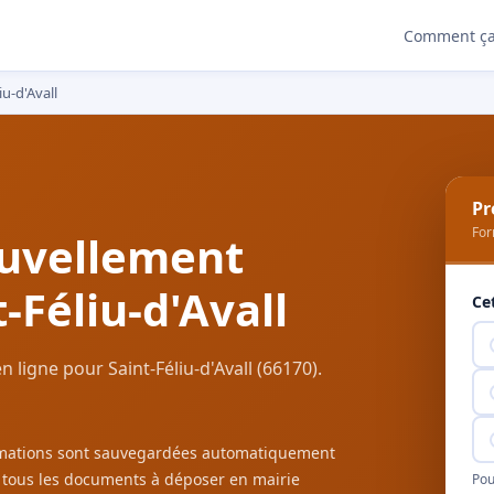
Comment ça
iu-d'Avall
Pr
For
uvellement
-Féliu-d'Avall
Ce
ligne pour Saint-Féliu-d'Avall (66170).
ormations sont sauvegardées automatiquement
c tous les documents à déposer en mairie
Pou