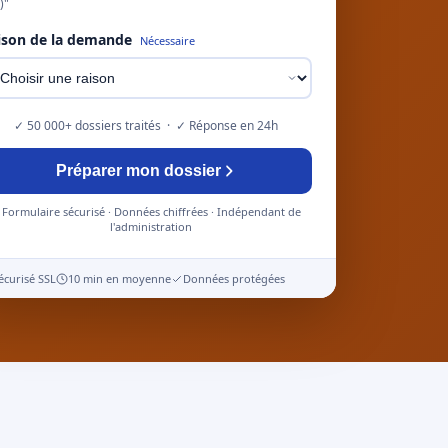
)"
ison de la demande
Nécessaire
✓ 50 000+ dossiers traités · ✓ Réponse en 24h
Préparer mon dossier
Formulaire sécurisé · Données chiffrées · Indépendant de
l'administration
écurisé SSL
10 min en moyenne
Données protégées