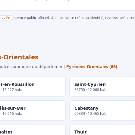
, service public officiel. Une fois votre créneau identifié, revenez prépa
uv.fr
-Orientales
e autre commune du département
Pyrénées-Orientales (66)
.
t-en-Roussillon
Saint-Cyprien
· 13 227 hab.
66750 · 12 068 hab.
lès-sur-Mer
Cabestany
· 10 616 hab.
66330 · 10 465 hab.
saltes
Thuir