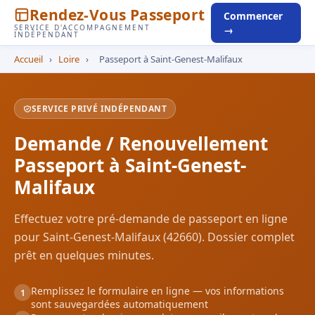
Rendez-Vous Passeport
Commencer
SERVICE D'ACCOMPAGNEMENT
→
INDÉPENDANT
Accueil
›
Loire
›
Passeport à Saint-Genest-Malifaux
SERVICE PRIVÉ INDÉPENDANT
Demande / Renouvellement
Passeport à Saint-Genest-
Malifaux
Effectuez votre pré-demande de passeport en ligne
pour Saint-Genest-Malifaux (42660). Dossier complet
prêt en quelques minutes.
Remplissez le formulaire en ligne — vos informations
1
sont sauvegardées automatiquement