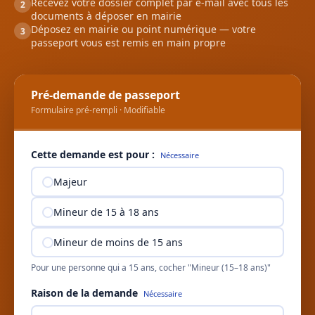
Recevez votre dossier complet par e-mail avec tous les
2
documents à déposer en mairie
Déposez en mairie ou point numérique — votre
3
passeport vous est remis en main propre
Pré-demande de passeport
Formulaire pré-rempli · Modifiable
Cette demande est pour :
Nécessaire
Majeur
Mineur de 15 à 18 ans
Mineur de moins de 15 ans
Pour une personne qui a 15 ans, cocher "Mineur (15–18 ans)"
Raison de la demande
Nécessaire