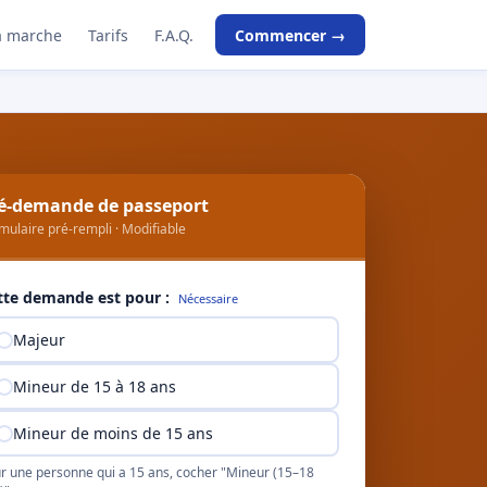
 marche
Tarifs
F.A.Q.
Commencer →
é-demande de passeport
mulaire pré-rempli · Modifiable
tte demande est pour :
Nécessaire
Majeur
Mineur de 15 à 18 ans
Mineur de moins de 15 ans
r une personne qui a 15 ans, cocher "Mineur (15–18