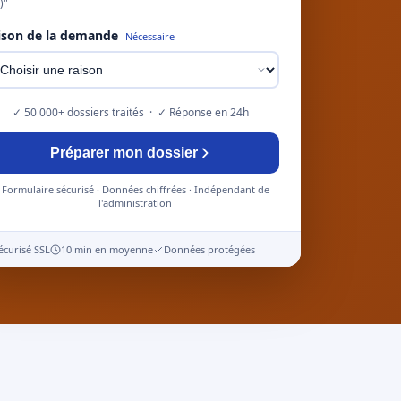
)"
ison de la demande
Nécessaire
✓ 50 000+ dossiers traités · ✓ Réponse en 24h
Préparer mon dossier
Formulaire sécurisé · Données chiffrées · Indépendant de
l'administration
écurisé SSL
10 min en moyenne
Données protégées