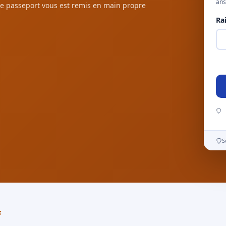
ans
e passeport vous est remis en main propre
Ra
S
f