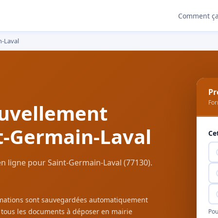
Comment ça
n-Laval
Pr
For
uvellement
t-Germain-Laval
Ce
n ligne pour Saint-Germain-Laval (77130).
ormations sont sauvegardées automatiquement
c tous les documents à déposer en mairie
Pou