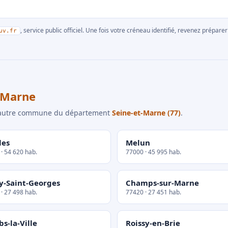
, service public officiel. Une fois votre créneau identifié, revenez prépa
uv.fr
-Marne
e autre commune du département
Seine-et-Marne (77)
.
les
Melun
· 54 620 hab.
77000 · 45 995 hab.
y-Saint-Georges
Champs-sur-Marne
· 27 498 hab.
77420 · 27 451 hab.
s-la-Ville
Roissy-en-Brie