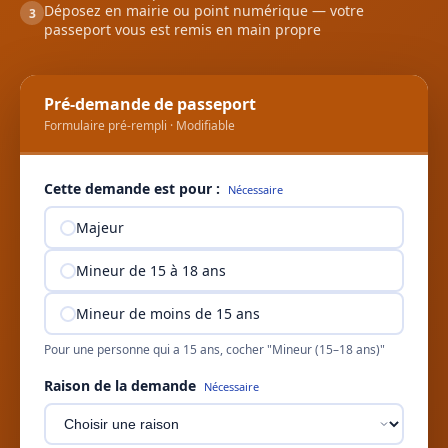
Déposez en mairie ou point numérique — votre
3
passeport vous est remis en main propre
Pré-demande de passeport
Formulaire pré-rempli · Modifiable
Cette demande est pour :
Nécessaire
Majeur
Mineur de 15 à 18 ans
Mineur de moins de 15 ans
Pour une personne qui a 15 ans, cocher "Mineur (15–18 ans)"
Raison de la demande
Nécessaire