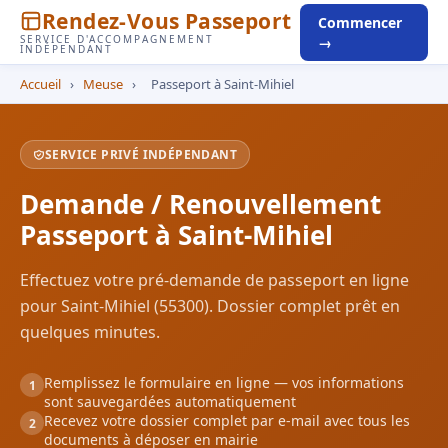
Rendez-Vous Passeport
Commencer
SERVICE D'ACCOMPAGNEMENT
→
INDÉPENDANT
Accueil
›
Meuse
›
Passeport à Saint-Mihiel
SERVICE PRIVÉ INDÉPENDANT
Demande / Renouvellement
Passeport à Saint-Mihiel
Effectuez votre pré-demande de passeport en ligne
pour Saint-Mihiel (55300). Dossier complet prêt en
quelques minutes.
Remplissez le formulaire en ligne — vos informations
1
sont sauvegardées automatiquement
Recevez votre dossier complet par e-mail avec tous les
2
documents à déposer en mairie