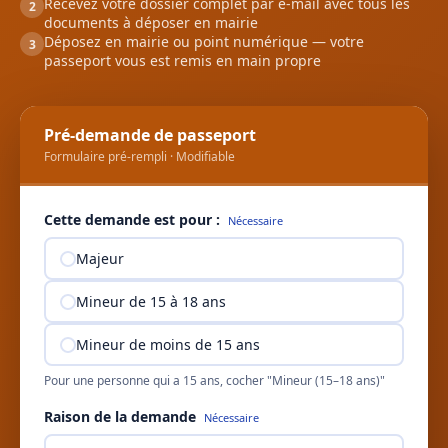
Recevez votre dossier complet par e-mail avec tous les
2
documents à déposer en mairie
Déposez en mairie ou point numérique — votre
3
passeport vous est remis en main propre
Pré-demande de passeport
Formulaire pré-rempli · Modifiable
Cette demande est pour :
Nécessaire
Majeur
Mineur de 15 à 18 ans
Mineur de moins de 15 ans
Pour une personne qui a 15 ans, cocher "Mineur (15–18 ans)"
Raison de la demande
Nécessaire