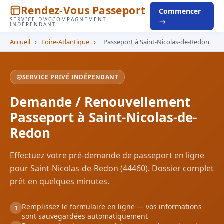
Rendez-Vous Passeport
Commencer
SERVICE D'ACCOMPAGNEMENT
→
INDÉPENDANT
Accueil
›
Loire-Atlantique
›
Passeport à Saint-Nicolas-de-Redon
SERVICE PRIVÉ INDÉPENDANT
Demande / Renouvellement
Passeport à Saint-Nicolas-de-
Redon
Effectuez votre pré-demande de passeport en ligne
pour Saint-Nicolas-de-Redon (44460). Dossier complet
prêt en quelques minutes.
Remplissez le formulaire en ligne — vos informations
1
sont sauvegardées automatiquement