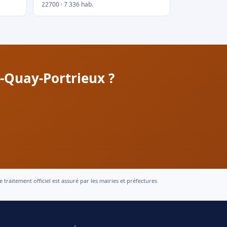
22700 · 7 336 hab.
t-Quay-Portrieux ?
raitement officiel est assuré par les mairies et préfectures