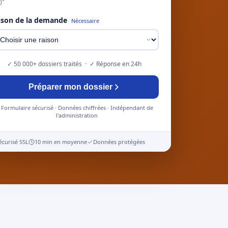
)"
ison de la demande
Nécessaire
✓ 50 000+ dossiers traités · ✓ Réponse en 24h
Préparer mon dossier
Formulaire sécurisé · Données chiffrées · Indépendant de
l'administration
écurisé SSL
10 min en moyenne
Données protégées