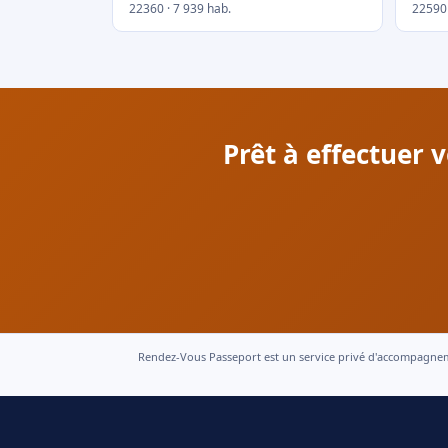
22360 · 7 939 hab.
22590 
Prêt à effectuer 
Rendez-Vous Passeport est un service privé d'accompagnement