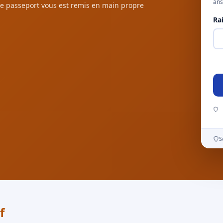
ans
e passeport vous est remis en main propre
Ra
S
f