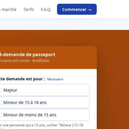
 marche
Tarifs
F.A.Q.
Commencer →
é-demande de passeport
mulaire pré-rempli · Modifiable
tte demande est pour :
Nécessaire
Majeur
Mineur de 15 à 18 ans
Mineur de moins de 15 ans
r une personne qui a 15 ans, cocher "Mineur (15–18