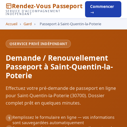
Rendez-Vous Passeport
Commencer
SERVICE D'ACCOMPAGNEMENT
→
INDÉPENDANT
Accueil
›
Gard
›
Passeport à Saint-Quentin-la-Poterie
SERVICE PRIVÉ INDÉPENDANT
Demande / Renouvellement
Passeport à Saint-Quentin-la-
Poterie
Effectuez votre pré-demande de passeport en ligne
pour Saint-Quentin-la-Poterie (30700). Dossier
complet prêt en quelques minutes.
Remplissez le formulaire en ligne — vos informations
1
sont sauvegardées automatiquement