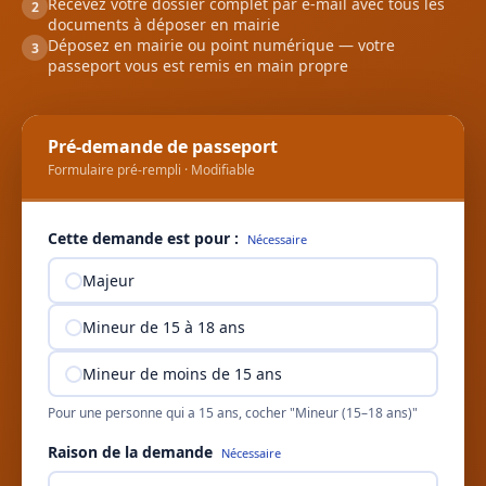
Recevez votre dossier complet par e-mail avec tous les
2
documents à déposer en mairie
Déposez en mairie ou point numérique — votre
3
passeport vous est remis en main propre
Pré-demande de passeport
Formulaire pré-rempli · Modifiable
Cette demande est pour :
Nécessaire
Majeur
Mineur de 15 à 18 ans
Mineur de moins de 15 ans
Pour une personne qui a 15 ans, cocher "Mineur (15–18 ans)"
Raison de la demande
Nécessaire