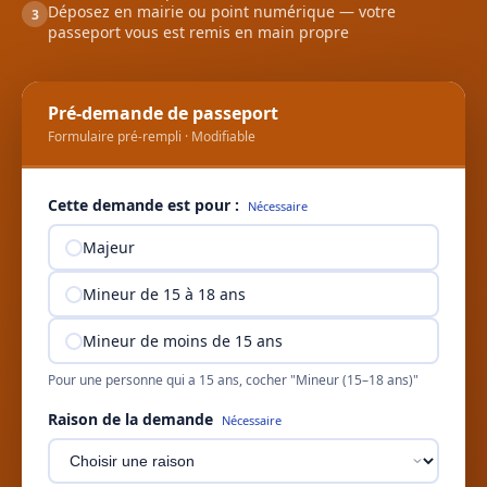
Déposez en mairie ou point numérique — votre
3
passeport vous est remis en main propre
Pré-demande de passeport
Formulaire pré-rempli · Modifiable
Cette demande est pour :
Nécessaire
Majeur
Mineur de 15 à 18 ans
Mineur de moins de 15 ans
Pour une personne qui a 15 ans, cocher "Mineur (15–18 ans)"
Raison de la demande
Nécessaire