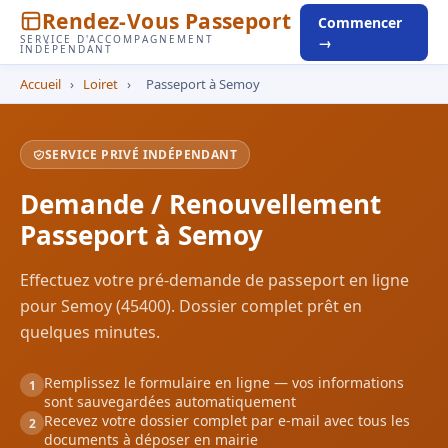
Rendez-Vous Passeport
Commencer
SERVICE D'ACCOMPAGNEMENT
→
INDÉPENDANT
Accueil
›
Loiret
›
Passeport à Semoy
SERVICE PRIVÉ INDÉPENDANT
Demande / Renouvellement
Passeport à Semoy
Effectuez votre pré-demande de passeport en ligne
pour Semoy (45400). Dossier complet prêt en
quelques minutes.
Remplissez le formulaire en ligne — vos informations
1
sont sauvegardées automatiquement
Recevez votre dossier complet par e-mail avec tous les
2
documents à déposer en mairie