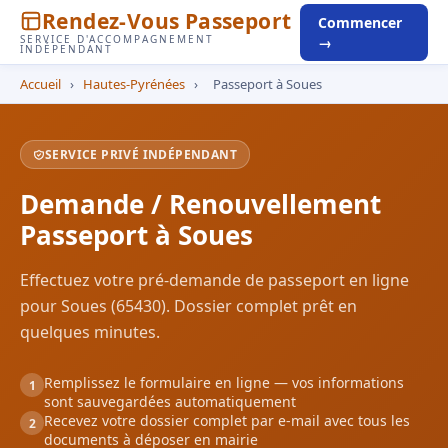
Rendez-Vous Passeport
Commencer
SERVICE D'ACCOMPAGNEMENT
→
INDÉPENDANT
Accueil
›
Hautes-Pyrénées
›
Passeport à Soues
SERVICE PRIVÉ INDÉPENDANT
Demande / Renouvellement
Passeport à Soues
Effectuez votre pré-demande de passeport en ligne
pour Soues (65430). Dossier complet prêt en
quelques minutes.
Remplissez le formulaire en ligne — vos informations
1
sont sauvegardées automatiquement
Recevez votre dossier complet par e-mail avec tous les
2
documents à déposer en mairie