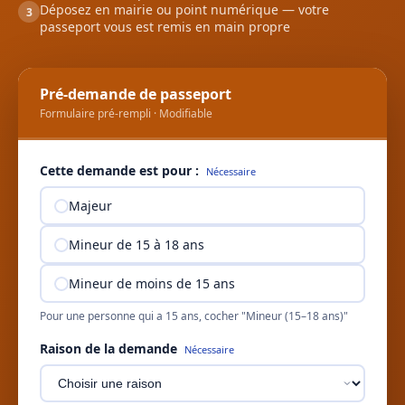
Déposez en mairie ou point numérique — votre
3
passeport vous est remis en main propre
Pré-demande de passeport
Formulaire pré-rempli · Modifiable
Cette demande est pour :
Nécessaire
Majeur
Mineur de 15 à 18 ans
Mineur de moins de 15 ans
Pour une personne qui a 15 ans, cocher "Mineur (15–18 ans)"
Raison de la demande
Nécessaire