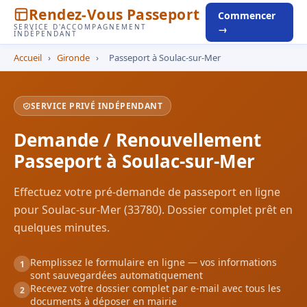
Rendez-Vous Passeport
Commencer
SERVICE D'ACCOMPAGNEMENT
→
INDÉPENDANT
Accueil
›
Gironde
›
Passeport à Soulac-sur-Mer
SERVICE PRIVÉ INDÉPENDANT
Demande / Renouvellement
Passeport à Soulac-sur-Mer
Effectuez votre pré-demande de passeport en ligne
pour Soulac-sur-Mer (33780). Dossier complet prêt en
quelques minutes.
Remplissez le formulaire en ligne — vos informations
1
sont sauvegardées automatiquement
Recevez votre dossier complet par e-mail avec tous les
2
documents à déposer en mairie