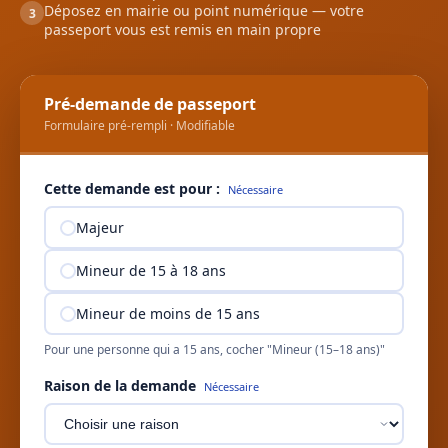
Déposez en mairie ou point numérique — votre
3
passeport vous est remis en main propre
Pré-demande de passeport
Formulaire pré-rempli · Modifiable
Cette demande est pour :
Nécessaire
Majeur
Mineur de 15 à 18 ans
Mineur de moins de 15 ans
Pour une personne qui a 15 ans, cocher "Mineur (15–18 ans)"
Raison de la demande
Nécessaire