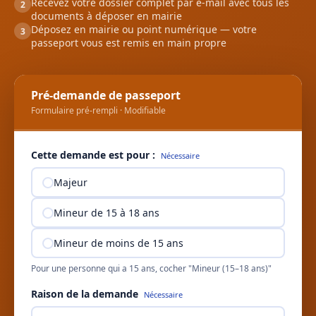
Recevez votre dossier complet par e-mail avec tous les
2
documents à déposer en mairie
Déposez en mairie ou point numérique — votre
3
passeport vous est remis en main propre
Pré-demande de passeport
Formulaire pré-rempli · Modifiable
Cette demande est pour :
Nécessaire
Majeur
Mineur de 15 à 18 ans
Mineur de moins de 15 ans
Pour une personne qui a 15 ans, cocher "Mineur (15–18 ans)"
Raison de la demande
Nécessaire