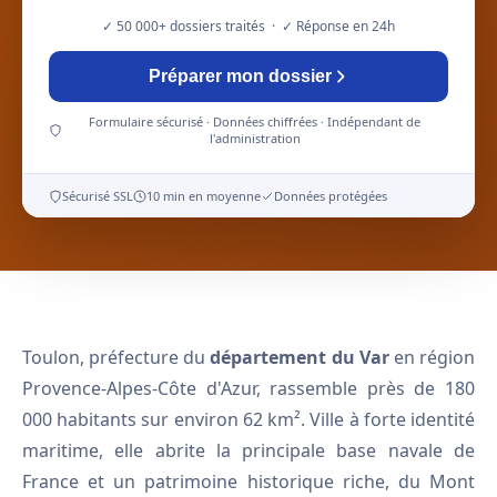
✓ 50 000+ dossiers traités · ✓ Réponse en 24h
Préparer mon dossier
Formulaire sécurisé · Données chiffrées · Indépendant de
l'administration
Sécurisé SSL
10 min en moyenne
Données protégées
Toulon, préfecture du
département du Var
en région
Provence-Alpes-Côte d'Azur, rassemble près de 180
000 habitants sur environ 62 km². Ville à forte identité
maritime, elle abrite la principale base navale de
France et un patrimoine historique riche, du Mont