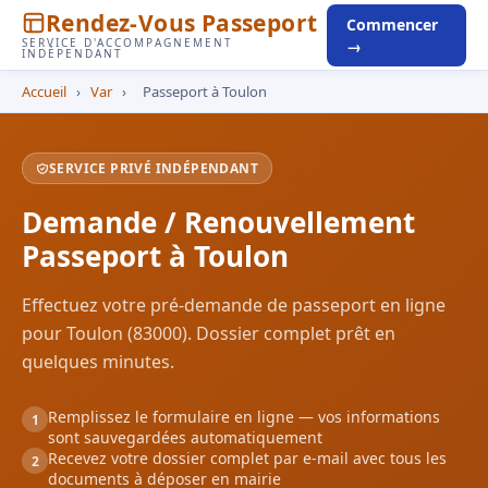
Rendez-Vous Passeport
Commencer
SERVICE D'ACCOMPAGNEMENT
→
INDÉPENDANT
Accueil
›
Var
›
Passeport à Toulon
SERVICE PRIVÉ INDÉPENDANT
Demande / Renouvellement
Passeport à Toulon
Effectuez votre pré-demande de passeport en ligne
pour Toulon (83000). Dossier complet prêt en
quelques minutes.
Remplissez le formulaire en ligne — vos informations
1
sont sauvegardées automatiquement
Recevez votre dossier complet par e-mail avec tous les
2
documents à déposer en mairie