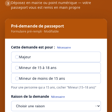
Déposez en mairie ou point numérique — votre
3
passeport vous est remis en main propre
Pré-demande de passeport
Formulaire pré-rempli · Modifiable
Cette demande est pour :
Nécessaire
Majeur
Mineur de 15 à 18 ans
Mineur de moins de 15 ans
Pour une personne qui a 15 ans, cocher "Mineur (15–18 ans)"
Raison de la demande
Nécessaire