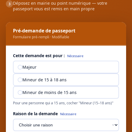
Déposez en mairie ou point numérique — votre
3
passeport vous est remis en main propre
Pré-demande de passeport
Formulaire pré-rempli · Modifiable
Cette demande est pour :
Nécessaire
Majeur
Mineur de 15 à 18 ans
Mineur de moins de 15 ans
Pour une personne qui a 15 ans, cocher "Mineur (15–18 ans)"
Raison de la demande
Nécessaire