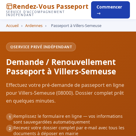
Rendez-Vous Passeport
Commencer
SERVICE D'ACCOMPAGNEMENT
→
INDÉPENDANT
Accueil
›
Ardennes
›
Passeport à Villers-Semeuse
SERVICE PRIVÉ INDÉPENDANT
Demande / Renouvellement
Passeport à Villers-Semeuse
Effectuez votre pré-demande de passeport en ligne
pour Villers-Semeuse (08000). Dossier complet prêt
en quelques minutes.
Remplissez le formulaire en ligne — vos informations
1
sont sauvegardées automatiquement
Recevez votre dossier complet par e-mail avec tous les
2
documents à déposer en mairie