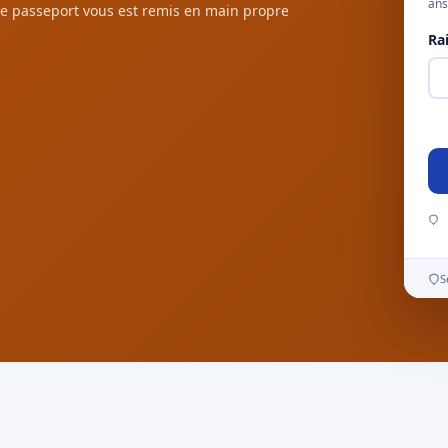
ans
e passeport vous est remis en main propre
Ra
S