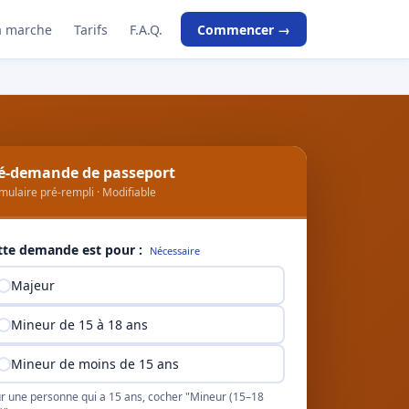
 marche
Tarifs
F.A.Q.
Commencer →
é-demande de passeport
mulaire pré-rempli · Modifiable
tte demande est pour :
Nécessaire
Majeur
Mineur de 15 à 18 ans
Mineur de moins de 15 ans
r une personne qui a 15 ans, cocher "Mineur (15–18