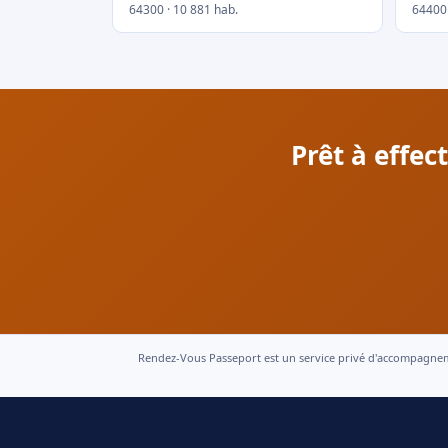
64300 · 10 881 hab.
64400 
Prêt à effe
Rendez-Vous Passeport est un service privé d'accompagnement