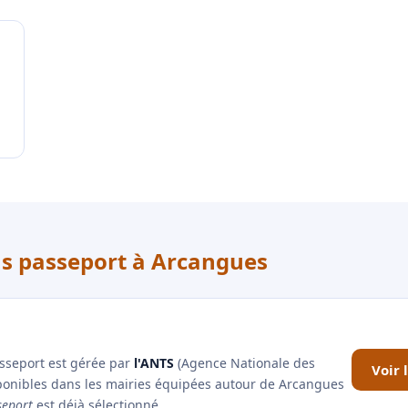
us passeport à Arcangues
asseport est gérée par
l'ANTS
(Agence Nationale des
Voir 
sponibles dans les mairies équipées autour de Arcangues
seport
est déjà sélectionné.