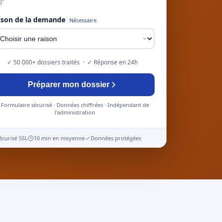
)"
ison de la demande
Nécessaire
✓ 50 000+ dossiers traités · ✓ Réponse en 24h
Préparer mon dossier
Formulaire sécurisé · Données chiffrées · Indépendant de
l'administration
écurisé SSL
10 min en moyenne
Données protégées