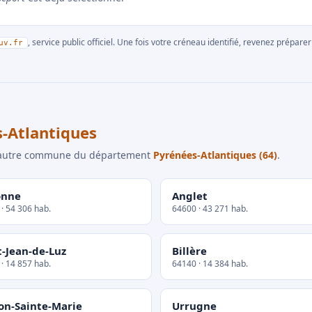
, service public officiel. Une fois votre créneau identifié, revenez prépa
uv.fr
-Atlantiques
e autre commune du département
Pyrénées-Atlantiques (64)
.
onne
Anglet
· 54 306 hab.
64600 · 43 271 hab.
t-Jean-de-Luz
Billère
· 14 857 hab.
64140 · 14 384 hab.
on-Sainte-Marie
Urrugne