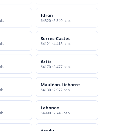
Idron
ab.
64320 · 5 340 hab.
Serres-Castet
ab.
64121 · 4 418 hab.
Artix
ab.
64170 · 3 477 hab.
Mauléon-Licharre
ab.
64130 · 2 972 hab.
Lahonce
ab.
64990 · 2 740 hab.
Arudy