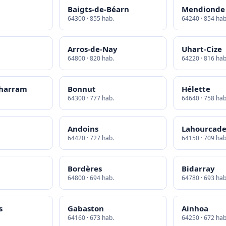
Baigts-de-Béarn
Mendionde
64300 · 855 hab.
64240 · 854 hab
Arros-de-Nay
Uhart-Cize
64800 · 820 hab.
64220 · 816 hab
tharram
Bonnut
Hélette
64300 · 777 hab.
64640 · 758 hab
Andoins
Lahourcad
64420 · 727 hab.
64150 · 709 hab
Bordères
Bidarray
64800 · 694 hab.
64780 · 693 hab
s
Gabaston
Ainhoa
64160 · 673 hab.
64250 · 672 hab