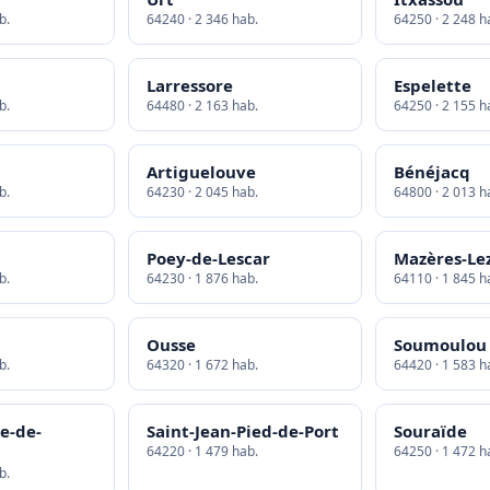
b.
64240 · 2 346 hab.
64250 · 2 248 h
Larressore
Espelette
b.
64480 · 2 163 hab.
64250 · 2 155 h
Artiguelouve
Bénéjacq
b.
64230 · 2 045 hab.
64800 · 2 013 h
Poey-de-Lescar
Mazères-Le
b.
64230 · 1 876 hab.
64110 · 1 845 h
Ousse
Soumoulou
b.
64320 · 1 672 hab.
64420 · 1 583 h
e-de-
Saint-Jean-Pied-de-Port
Souraïde
64220 · 1 479 hab.
64250 · 1 472 h
b.