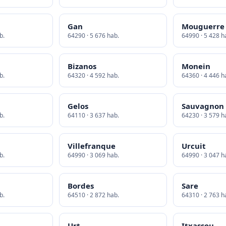
Gan
Mouguerre
b.
64290 · 5 676 hab.
64990 · 5 428 h
Bizanos
Monein
b.
64320 · 4 592 hab.
64360 · 4 446 h
Gelos
Sauvagnon
b.
64110 · 3 637 hab.
64230 · 3 579 h
Villefranque
Urcuit
b.
64990 · 3 069 hab.
64990 · 3 047 h
Bordes
Sare
b.
64510 · 2 872 hab.
64310 · 2 763 h
Urt
Itxassou