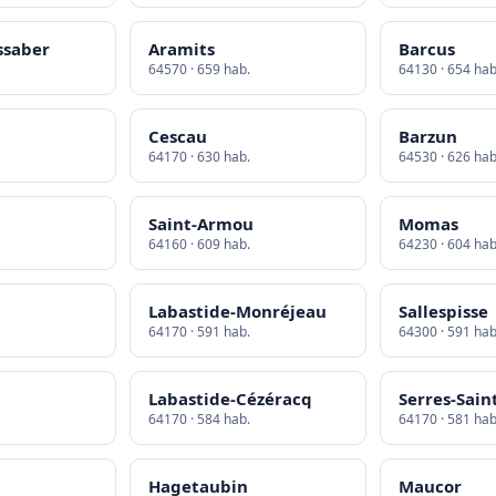
ssaber
Aramits
Barcus
64570 · 659 hab.
64130 · 654 hab
Cescau
Barzun
64170 · 630 hab.
64530 · 626 hab
Saint-Armou
Momas
64160 · 609 hab.
64230 · 604 hab
Labastide-Monréjeau
Sallespisse
64170 · 591 hab.
64300 · 591 hab
Labastide-Cézéracq
Serres-Sain
64170 · 584 hab.
64170 · 581 hab
Hagetaubin
Maucor