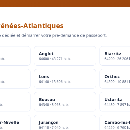
énées-Atlantiques
 dédiée et démarrer votre pré-demande de passeport.
Anglet
Biarritz
ab.
64600 · 43 271 hab.
64200 · 26 206 
Lons
Orthez
ab.
64140 · 13 606 hab.
64300 · 10 881 
Boucau
Ustaritz
b.
64340 · 8 968 hab.
64480 · 7 897 h
r-Nivelle
Jurançon
Cambo-les-
b.
64110 · 7 040 hab.
64250 · 6 760 h