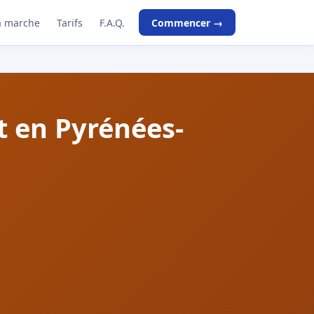
 marche
Tarifs
F.A.Q.
Commencer →
 en Pyrénées-