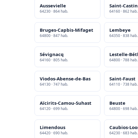
Aussevielle
Saint-Castin
64230 · 864 hab.
64160 · 862 hab.
Bruges-Capbis-Mifaget
Lembeye
64800 · 847 hab.
64350 · 838 hab.
Sévignacq
Lestelle-Bé
64160 · 805 hab.
64800 · 788 hab.
Viodos-Abense-de-Bas
Saint-Faust
64130 · 747 hab.
64110 · 738 hab.
Aïcirits-Camou-Suhast
Beuste
64120 · 699 hab.
64800 · 698 hab.
Limendous
Caubios-Loo
64420 · 690 hab.
64230 · 683 hab.