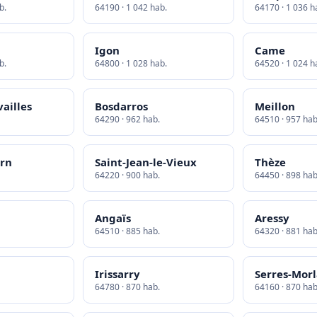
b.
64190 · 1 042 hab.
64170 · 1 036 h
Igon
Came
b.
64800 · 1 028 hab.
64520 · 1 024 h
ailles
Bosdarros
Meillon
64290 · 962 hab.
64510 · 957 hab
arn
Saint-Jean-le-Vieux
Thèze
64220 · 900 hab.
64450 · 898 hab
Angaïs
Aressy
64510 · 885 hab.
64320 · 881 hab
Irissarry
Serres-Mor
64780 · 870 hab.
64160 · 870 hab