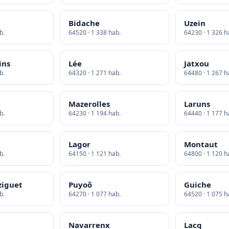
g
Bidache
Uzein
b.
64520 · 1 338 hab.
64230 · 1 326 h
ins
Lée
Jatxou
b.
64320 · 1 271 hab.
64480 · 1 267 h
Mazerolles
Laruns
b.
64230 · 1 194 hab.
64440 · 1 177 h
Lagor
Montaut
b.
64150 · 1 121 hab.
64800 · 1 120 h
ziguet
Puyoô
Guiche
b.
64270 · 1 077 hab.
64520 · 1 075 h
Navarrenx
Lacq