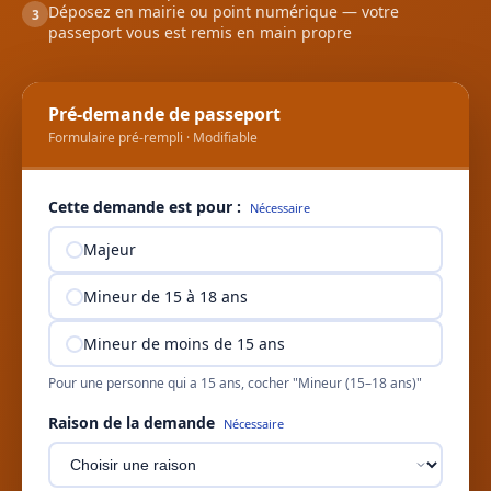
Déposez en mairie ou point numérique — votre
3
passeport vous est remis en main propre
Pré-demande de passeport
Formulaire pré-rempli · Modifiable
Cette demande est pour :
Nécessaire
Majeur
Mineur de 15 à 18 ans
Mineur de moins de 15 ans
Pour une personne qui a 15 ans, cocher "Mineur (15–18 ans)"
Raison de la demande
Nécessaire