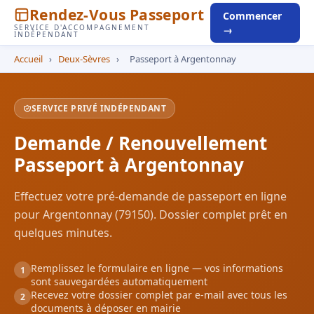
Rendez-Vous Passeport
Commencer
SERVICE D'ACCOMPAGNEMENT
→
INDÉPENDANT
Accueil
›
Deux-Sèvres
›
Passeport à Argentonnay
SERVICE PRIVÉ INDÉPENDANT
Demande / Renouvellement
Passeport à Argentonnay
Effectuez votre pré-demande de passeport en ligne
pour Argentonnay (79150). Dossier complet prêt en
quelques minutes.
Remplissez le formulaire en ligne — vos informations
1
sont sauvegardées automatiquement
Recevez votre dossier complet par e-mail avec tous les
2
documents à déposer en mairie