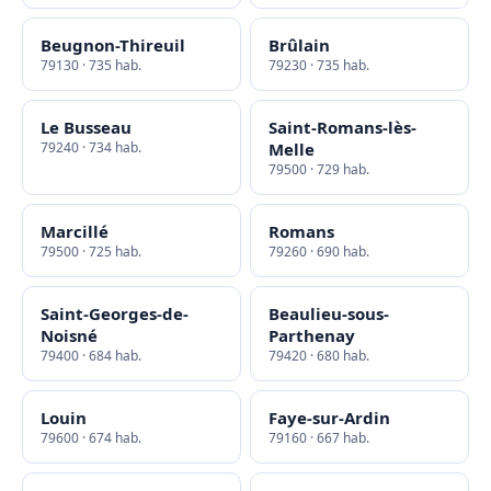
Beugnon-Thireuil
Brûlain
79130 · 735 hab.
79230 · 735 hab.
Le Busseau
Saint-Romans-lès-
79240 · 734 hab.
Melle
79500 · 729 hab.
Marcillé
Romans
79500 · 725 hab.
79260 · 690 hab.
Saint-Georges-de-
Beaulieu-sous-
Noisné
Parthenay
79400 · 684 hab.
79420 · 680 hab.
Louin
Faye-sur-Ardin
79600 · 674 hab.
79160 · 667 hab.