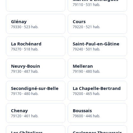
79110 · 531 hab.
Glénay
Cours
79330 · 523 hab.
79220 · 521 hab.
La Rochénard
Saint-Paul-en-Gâtine
79270 · 518 hab.
79240 · 501 hab.
Neuvy-Bouin
Melleran
79130 · 487 hab.
79190 · 480 hab.
Secondigné-sur-Belle
La Chapelle-Bertrand
79170 · 480 hab.
79200 · 465 hab.
Chenay
Boussais
79120 · 461 hab.
79600 · 446 hab.
Les Châteliers
Coulonges-Thouarsais