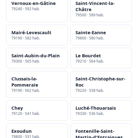
Vernoux-en-Gâtine
Saint-Vincent-la-
79240 · 592 hab.
Châtre
79500 · 589 hab.
Mairé-Levescault
Sainte-Eanne
79190 · 582 hab.
79800 · 580 hab.
Saint-Aubin-du-Plain
Le Bourdet
79300 · 565 hab.
79210 · 564 hab.
Clussais-la-
Saint-Christophe-sur-
Pommeraie
Roc
79190 · 562 hab.
79220 · 558 hab.
Chey
Luché-Thouarsais
79120 · 541 hab.
79330 · 536 hab.
Exoudun
Fontenille-Saint-
79800 · 531 hab.
Martin-d'Entraigues