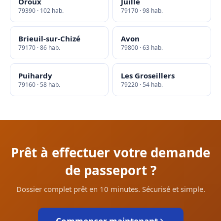
Oroux
Juillé
79390 · 102 hab.
79170 · 98 hab.
Brieuil-sur-Chizé
Avon
79170 · 86 hab.
79800 · 63 hab.
Puihardy
Les Groseillers
79160 · 58 hab.
79220 · 54 hab.
Prêt à effectuer votre demande
de passeport ?
Dossier complet prêt en 10 minutes. Sécurisé et simple.