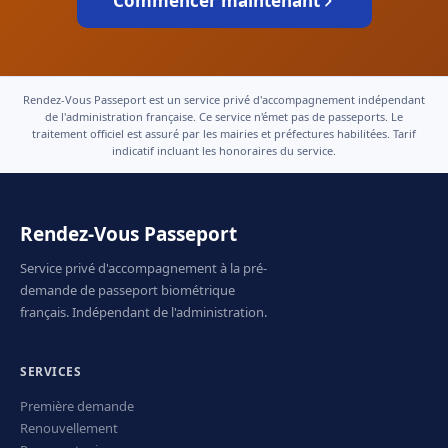
Commencer maintenant
Rendez-Vous Passeport est un service privé d'accompagnement indépendant
de l'administration française. Ce service n'émet pas de passeports. Le
traitement officiel est assuré par les mairies et préfectures habilitées. Tarif
indicatif incluant les honoraires du service.
Rendez-Vous Passeport
Service privé d'accompagnement à la pré-
demande de passeport biométrique
français. Indépendant de l'administration.
SERVICES
Première demande
Renouvellement