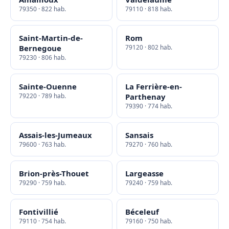
79350 · 822 hab.
79110 · 818 hab.
Saint-Martin-de-
Rom
Bernegoue
79120 · 802 hab.
79230 · 806 hab.
Sainte-Ouenne
La Ferrière-en-
79220 · 789 hab.
Parthenay
79390 · 774 hab.
Assais-les-Jumeaux
Sansais
79600 · 763 hab.
79270 · 760 hab.
Brion-près-Thouet
Largeasse
79290 · 759 hab.
79240 · 759 hab.
Fontivillié
Béceleuf
79110 · 754 hab.
79160 · 750 hab.