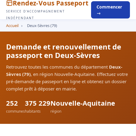
Rendez-Vous Passeport
Commencer
SERVICE D'ACCOMPAGNEMENT
→
INDÉPENDANT
Accueil
›
Deux-Sèvres (79)
Demande et renouvellement de
passeport en Deux-Sèvres
Retrouvez toutes les communes du département
Deux-
Sèvres (79)
, en région Nouvelle-Aquitaine. Effectuez votre
pré-demande de passeport en ligne et obtenez un dossier
complet prêt à déposer en mairie.
252
375 229
Nouvelle-Aquitaine
communes
habitants
région