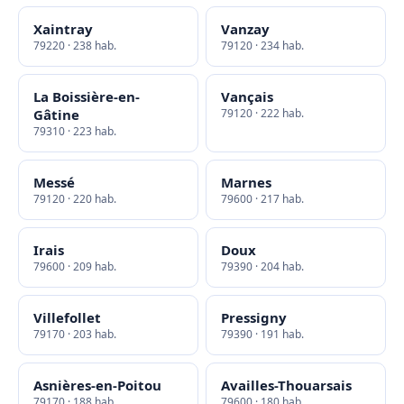
Xaintray
Vanzay
79220 · 238 hab.
79120 · 234 hab.
La Boissière-en-
Vançais
Gâtine
79120 · 222 hab.
79310 · 223 hab.
Messé
Marnes
79120 · 220 hab.
79600 · 217 hab.
Irais
Doux
79600 · 209 hab.
79390 · 204 hab.
Villefollet
Pressigny
79170 · 203 hab.
79390 · 191 hab.
Asnières-en-Poitou
Availles-Thouarsais
79170 · 188 hab.
79600 · 180 hab.