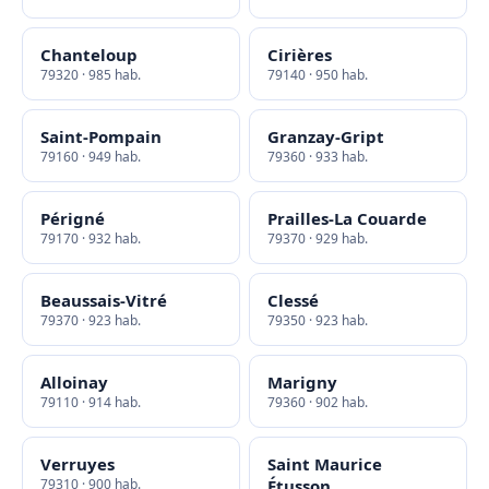
Chanteloup
Cirières
79320 · 985 hab.
79140 · 950 hab.
Saint-Pompain
Granzay-Gript
79160 · 949 hab.
79360 · 933 hab.
Périgné
Prailles-La Couarde
79170 · 932 hab.
79370 · 929 hab.
Beaussais-Vitré
Clessé
79370 · 923 hab.
79350 · 923 hab.
Alloinay
Marigny
79110 · 914 hab.
79360 · 902 hab.
Verruyes
Saint Maurice
79310 · 900 hab.
Étusson