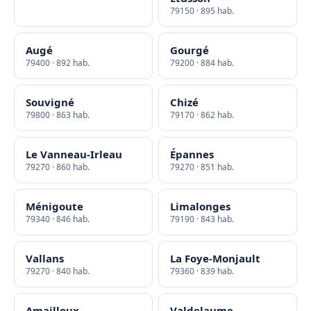
79150 · 895 hab.
Augé
Gourgé
79400 · 892 hab.
79200 · 884 hab.
Souvigné
Chizé
79800 · 863 hab.
79170 · 862 hab.
Le Vanneau-Irleau
Épannes
79270 · 860 hab.
79270 · 851 hab.
Ménigoute
Limalonges
79340 · 846 hab.
79190 · 843 hab.
Vallans
La Foye-Monjault
79270 · 840 hab.
79360 · 839 hab.
Amailloux
Valdelaume