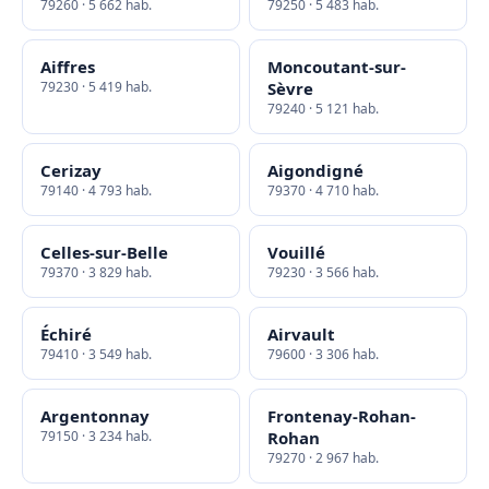
79260 · 5 662 hab.
79250 · 5 483 hab.
Aiffres
Moncoutant-sur-
79230 · 5 419 hab.
Sèvre
79240 · 5 121 hab.
Cerizay
Aigondigné
79140 · 4 793 hab.
79370 · 4 710 hab.
Celles-sur-Belle
Vouillé
79370 · 3 829 hab.
79230 · 3 566 hab.
Échiré
Airvault
79410 · 3 549 hab.
79600 · 3 306 hab.
Argentonnay
Frontenay-Rohan-
79150 · 3 234 hab.
Rohan
79270 · 2 967 hab.