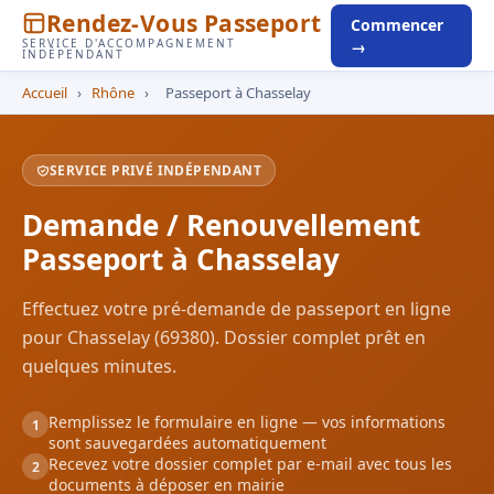
Rendez-Vous Passeport
Commencer
SERVICE D'ACCOMPAGNEMENT
→
INDÉPENDANT
Accueil
›
Rhône
›
Passeport à Chasselay
SERVICE PRIVÉ INDÉPENDANT
Demande / Renouvellement
Passeport à Chasselay
Effectuez votre pré-demande de passeport en ligne
pour Chasselay (69380). Dossier complet prêt en
quelques minutes.
Remplissez le formulaire en ligne — vos informations
1
sont sauvegardées automatiquement
Recevez votre dossier complet par e-mail avec tous les
2
documents à déposer en mairie