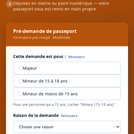
Déposez en mairie ou point numérique — votre
3
passeport vous est remis en main propre
Pré-demande de passeport
Formulaire pré-rempli · Modifiable
Cette demande est pour :
Nécessaire
Majeur
Mineur de 15 à 18 ans
Mineur de moins de 15 ans
Pour une personne qui a 15 ans, cocher "Mineur (15–18 ans)"
Raison de la demande
Nécessaire