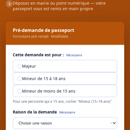
Déposez en mairie ou point numérique — votre
3
passeport vous est remis en main propre
Pré-demande de passeport
Formulaire pré-rempli · Modifiable
Cette demande est pour :
Nécessaire
Majeur
Mineur de 15 à 18 ans
Mineur de moins de 15 ans
Pour une personne qui a 15 ans, cocher "Mineur (15–18 ans)"
Raison de la demande
Nécessaire