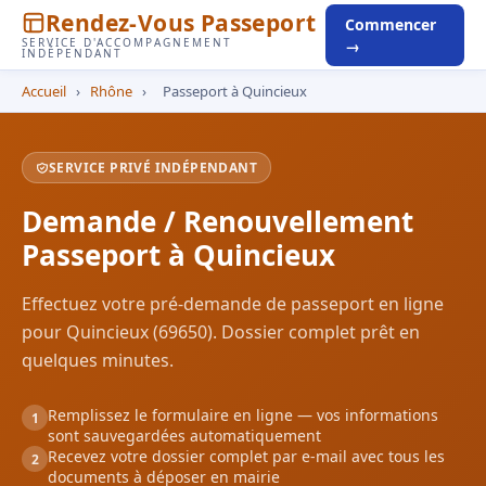
Rendez-Vous Passeport
Commencer
SERVICE D'ACCOMPAGNEMENT
→
INDÉPENDANT
Accueil
›
Rhône
›
Passeport à Quincieux
SERVICE PRIVÉ INDÉPENDANT
Demande / Renouvellement
Passeport à Quincieux
Effectuez votre pré-demande de passeport en ligne
pour Quincieux (69650). Dossier complet prêt en
quelques minutes.
Remplissez le formulaire en ligne — vos informations
1
sont sauvegardées automatiquement
Recevez votre dossier complet par e-mail avec tous les
2
documents à déposer en mairie