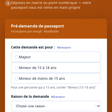
Déposez en mairie ou point numérique — votre
3
passeport vous est remis en main propre
Pré-demande de passeport
Formulaire pré-rempli · Modifiable
Cette demande est pour :
Nécessaire
Majeur
Mineur de 15 à 18 ans
Mineur de moins de 15 ans
Pour une personne qui a 15 ans, cocher "Mineur (15–18 ans)"
Raison de la demande
Nécessaire