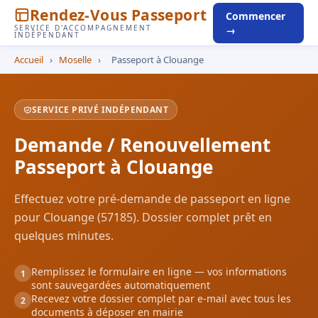
Rendez-Vous Passeport
Commencer
SERVICE D'ACCOMPAGNEMENT
→
INDÉPENDANT
Accueil
›
Moselle
›
Passeport à Clouange
SERVICE PRIVÉ INDÉPENDANT
Demande / Renouvellement
Passeport à Clouange
Effectuez votre pré-demande de passeport en ligne
pour Clouange (57185). Dossier complet prêt en
quelques minutes.
Remplissez le formulaire en ligne — vos informations
1
sont sauvegardées automatiquement
Recevez votre dossier complet par e-mail avec tous les
2
documents à déposer en mairie