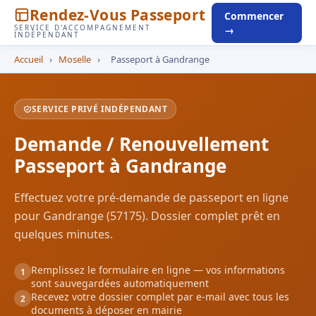
Rendez-Vous Passeport
Commencer
SERVICE D'ACCOMPAGNEMENT
→
INDÉPENDANT
Accueil
›
Moselle
›
Passeport à Gandrange
SERVICE PRIVÉ INDÉPENDANT
Demande / Renouvellement
Passeport à Gandrange
Effectuez votre pré-demande de passeport en ligne
pour Gandrange (57175). Dossier complet prêt en
quelques minutes.
Remplissez le formulaire en ligne — vos informations
1
sont sauvegardées automatiquement
Recevez votre dossier complet par e-mail avec tous les
2
documents à déposer en mairie