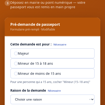
Déposez en mairie ou point numérique — votre
3
passeport vous est remis en main propre
Pré-demande de passeport
Formulaire pré-rempli · Modifiable
Cette demande est pour :
Nécessaire
Majeur
Mineur de 15 à 18 ans
Mineur de moins de 15 ans
Pour une personne qui a 15 ans, cocher "Mineur (15–18 ans)"
Raison de la demande
Nécessaire