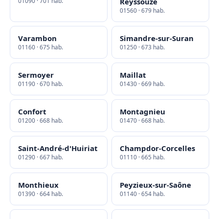
01090 · 701 hab.
Reyssouze
01560 · 679 hab.
Varambon
Simandre-sur-Suran
01160 · 675 hab.
01250 · 673 hab.
Sermoyer
Maillat
01190 · 670 hab.
01430 · 669 hab.
Confort
Montagnieu
01200 · 668 hab.
01470 · 668 hab.
Saint-André-d'Huiriat
Champdor-Corcelles
01290 · 667 hab.
01110 · 665 hab.
Monthieux
Peyzieux-sur-Saône
01390 · 664 hab.
01140 · 654 hab.