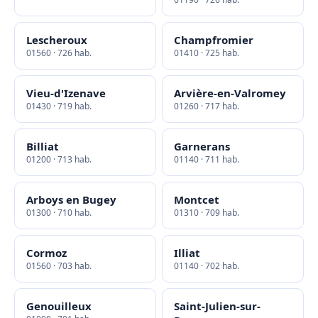
Lescheroux
Champfromier
01560 · 726 hab.
01410 · 725 hab.
Vieu-d'Izenave
Arvière-en-Valromey
01430 · 719 hab.
01260 · 717 hab.
Billiat
Garnerans
01200 · 713 hab.
01140 · 711 hab.
Arboys en Bugey
Montcet
01300 · 710 hab.
01310 · 709 hab.
Cormoz
Illiat
01560 · 703 hab.
01140 · 702 hab.
Genouilleux
Saint-Julien-sur-