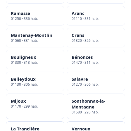
Ramasse
Aranc
01250 · 336 hab.
01110 · 331 hab.
Mantenay-Montlin
Crans
01560 · 331 hab.
01320 · 326 hab.
Bouligneux
Bénonces
01330 · 318 hab.
01470 · 311 hab.
Belleydoux
Salavre
01130 · 306 hab.
01270 · 306 hab.
Mijoux
Sonthonnax-la-
01170 · 299 hab.
Montagne
01580 · 293 hab.
La Tranclière
Vernoux