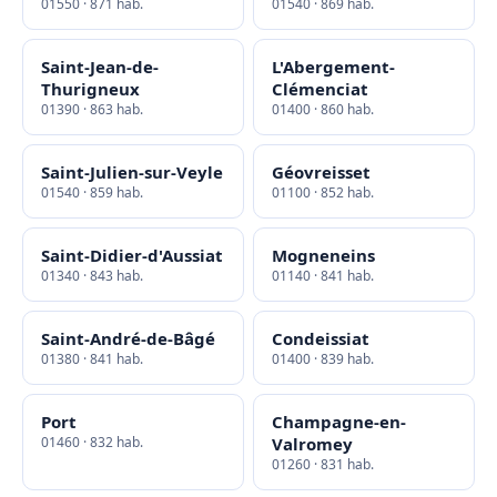
01550 · 871 hab.
01540 · 869 hab.
Saint-Jean-de-
L'Abergement-
Thurigneux
Clémenciat
01390 · 863 hab.
01400 · 860 hab.
Saint-Julien-sur-Veyle
Géovreisset
01540 · 859 hab.
01100 · 852 hab.
Saint-Didier-d'Aussiat
Mogneneins
01340 · 843 hab.
01140 · 841 hab.
Saint-André-de-Bâgé
Condeissiat
01380 · 841 hab.
01400 · 839 hab.
Port
Champagne-en-
01460 · 832 hab.
Valromey
01260 · 831 hab.