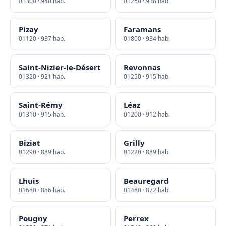
01300 · 940 hab.
01250 · 938 hab.
Pizay
Faramans
01120 · 937 hab.
01800 · 934 hab.
Saint-Nizier-le-Désert
Revonnas
01320 · 921 hab.
01250 · 915 hab.
Saint-Rémy
Léaz
01310 · 915 hab.
01200 · 912 hab.
Biziat
Grilly
01290 · 889 hab.
01220 · 889 hab.
Lhuis
Beauregard
01680 · 886 hab.
01480 · 872 hab.
Pougny
Perrex