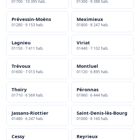
01700 · 10 395 hab.
01300 · 9 388 hab.
Prévessin-Moëns
Meximieux
01280 · 9 153 hab.
01800 · 8 247 hab.
Lagnieu
Viriat
01150 · 7 411 hab.
01440 · 7 102 hab.
Trévoux
Montluel
01600 · 7 013 hab.
01120 · 6 895 hab.
Thoiry
Péronnas
01710 · 6 569 hab.
01960 · 6 444 hab.
Jassans-Riottier
Saint-Denis-lès-Bourg
01480 · 6 247 hab.
01000 · 6 160 hab.
Cessy
Reyrieux