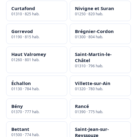
Curtafond
Nivigne et Suran
01310 · 825 hab.
01250 · 820 hab.
Gorrevod
Brégnier-Cordon
01190 · 815 hab.
01300 · 804 hab.
Haut Valromey
Saint-Martin-le-
01260 · 801 hab.
Châtel
01310 · 796 hab.
Échallon
Villette-sur-Ain
01130 · 784 hab.
01320 · 780 hab.
Bény
Rancé
01370 · 777 hab.
01390 · 775 hab.
Bettant
Saint-Jean-sur-
01500 · 774 hab.
Reyssouze