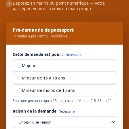
Déposez en mairie ou point numérique — votre
3
passeport vous est remis en main propre
Pré-demande de passeport
Formulaire pré-rempli · Modifiable
Cette demande est pour :
Nécessaire
Majeur
Mineur de 15 à 18 ans
Mineur de moins de 15 ans
Pour une personne qui a 15 ans, cocher "Mineur (15–18 ans)"
Raison de la demande
Nécessaire