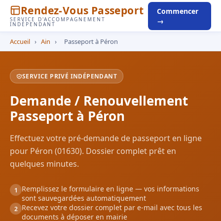
Rendez-Vous Passeport
Commencer
SERVICE D'ACCOMPAGNEMENT
→
INDÉPENDANT
Accueil
›
Ain
›
Passeport à Péron
SERVICE PRIVÉ INDÉPENDANT
Demande / Renouvellement
Passeport à Péron
Effectuez votre pré-demande de passeport en ligne
pour Péron (01630). Dossier complet prêt en
quelques minutes.
Remplissez le formulaire en ligne — vos informations
1
sont sauvegardées automatiquement
Recevez votre dossier complet par e-mail avec tous les
2
documents à déposer en mairie