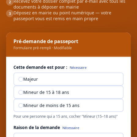
Recevez votre dossier complet par e-mail avec tous les
2
documents à déposer en mairie
Déposez en mairie ou point numérique — votre
3
passeport vous est remis en main propre
Pré-demande de passeport
Formulaire pré-rempli · Modifiable
Cette demande est pour :
Nécessaire
Majeur
Mineur de 15 à 18 ans
Mineur de moins de 15 ans
Pour une personne qui a 15 ans, cocher "Mineur (15–18 ans)"
Raison de la demande
Nécessaire