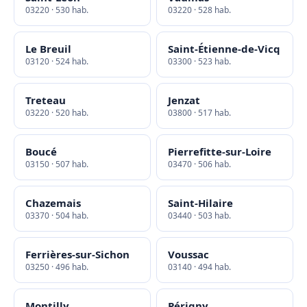
03220 · 530 hab.
03220 · 528 hab.
Le Breuil
Saint-Étienne-de-Vicq
03120 · 524 hab.
03300 · 523 hab.
Treteau
Jenzat
03220 · 520 hab.
03800 · 517 hab.
Boucé
Pierrefitte-sur-Loire
03150 · 507 hab.
03470 · 506 hab.
Chazemais
Saint-Hilaire
03370 · 504 hab.
03440 · 503 hab.
Ferrières-sur-Sichon
Voussac
03250 · 496 hab.
03140 · 494 hab.
Montilly
Périgny