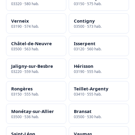
03320 · 580 hab.
03150 · 575 hab.
Verneix
Contigny
03190 · 574 hab.
03500 · 573 hab.
Châtel-de-Neuvre
Isserpent
03500 · 563 hab.
03120 · 560 hab.
Jaligny-sur-Besbre
Hérisson
03220 · 559 hab.
03190 · 555 hab.
Rongères
Teillet-Argenty
03150 · 555 hab.
03410 · 555 hab.
Monétay-sur-Allier
Bransat
03500 · 536 hab.
03500 · 530 hab.
Saint-Léon
Vaumas