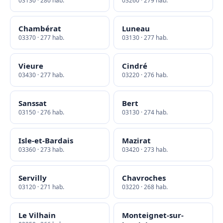
03130 · 280 hab.
03260 · 279 hab.
Chambérat
Luneau
03370 · 277 hab.
03130 · 277 hab.
Vieure
Cindré
03430 · 277 hab.
03220 · 276 hab.
Sanssat
Bert
03150 · 276 hab.
03130 · 274 hab.
Isle-et-Bardais
Mazirat
03360 · 273 hab.
03420 · 273 hab.
Servilly
Chavroches
03120 · 271 hab.
03220 · 268 hab.
Le Vilhain
Monteignet-sur-