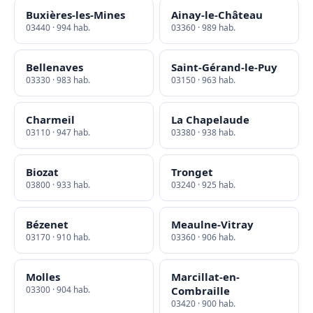
Buxières-les-Mines
Ainay-le-Château
03440 · 994 hab.
03360 · 989 hab.
Bellenaves
Saint-Gérand-le-Puy
03330 · 983 hab.
03150 · 963 hab.
Charmeil
La Chapelaude
03110 · 947 hab.
03380 · 938 hab.
Biozat
Tronget
03800 · 933 hab.
03240 · 925 hab.
Bézenet
Meaulne-Vitray
03170 · 910 hab.
03360 · 906 hab.
Molles
Marcillat-en-
03300 · 904 hab.
Combraille
03420 · 900 hab.