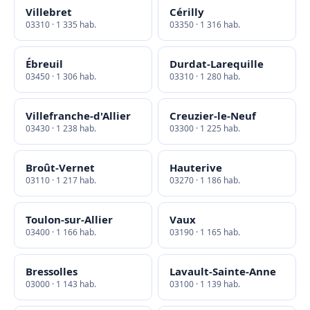
Villebret
Cérilly
03310 · 1 335 hab.
03350 · 1 316 hab.
Ébreuil
Durdat-Larequille
03450 · 1 306 hab.
03310 · 1 280 hab.
Villefranche-d'Allier
Creuzier-le-Neuf
03430 · 1 238 hab.
03300 · 1 225 hab.
Broût-Vernet
Hauterive
03110 · 1 217 hab.
03270 · 1 186 hab.
Toulon-sur-Allier
Vaux
03400 · 1 166 hab.
03190 · 1 165 hab.
Bressolles
Lavault-Sainte-Anne
03000 · 1 143 hab.
03100 · 1 139 hab.