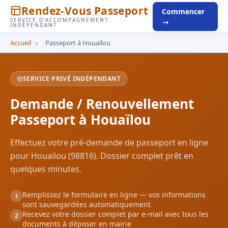
Rendez-Vous Passeport
Commencer
SERVICE D'ACCOMPAGNEMENT
→
INDÉPENDANT
Accueil
›
Passeport à Houaïlou
SERVICE PRIVÉ INDÉPENDANT
Demande / Renouvellement
Passeport à Houaïlou
Effectuez votre pré-demande de passeport en ligne
pour Houaïlou (98816). Dossier complet prêt en
quelques minutes.
Remplissez le formulaire en ligne — vos informations
1
sont sauvegardées automatiquement
Recevez votre dossier complet par e-mail avec tous les
2
documents à déposer en mairie