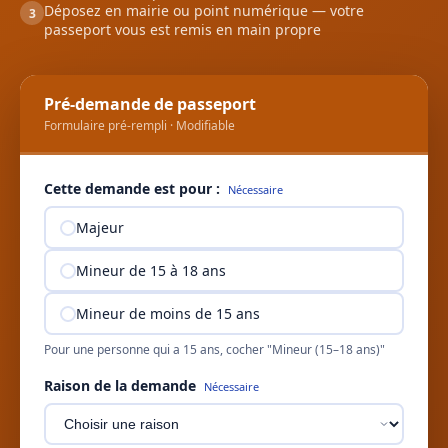
Déposez en mairie ou point numérique — votre
3
passeport vous est remis en main propre
Pré-demande de passeport
Formulaire pré-rempli · Modifiable
Cette demande est pour :
Nécessaire
Majeur
Mineur de 15 à 18 ans
Mineur de moins de 15 ans
Pour une personne qui a 15 ans, cocher "Mineur (15–18 ans)"
Raison de la demande
Nécessaire