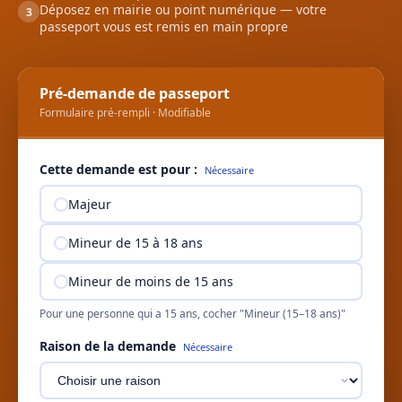
Déposez en mairie ou point numérique — votre
3
passeport vous est remis en main propre
Pré-demande de passeport
Formulaire pré-rempli · Modifiable
Cette demande est pour :
Nécessaire
Majeur
Mineur de 15 à 18 ans
Mineur de moins de 15 ans
Pour une personne qui a 15 ans, cocher "Mineur (15–18 ans)"
Raison de la demande
Nécessaire