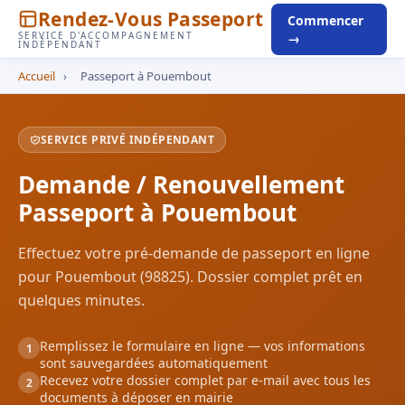
Rendez-Vous Passeport
Commencer
SERVICE D'ACCOMPAGNEMENT
→
INDÉPENDANT
Accueil
›
Passeport à Pouembout
SERVICE PRIVÉ INDÉPENDANT
Demande / Renouvellement
Passeport à Pouembout
Effectuez votre pré-demande de passeport en ligne
pour Pouembout (98825). Dossier complet prêt en
quelques minutes.
Remplissez le formulaire en ligne — vos informations
1
sont sauvegardées automatiquement
Recevez votre dossier complet par e-mail avec tous les
2
documents à déposer en mairie