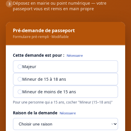
Déposez en mairie ou point numérique — votre
3
passeport vous est remis en main propre
Pré-demande de passeport
Formulaire pré-rempli · Modifiable
Cette demande est pour :
Nécessaire
Majeur
Mineur de 15 à 18 ans
Mineur de moins de 15 ans
Pour une personne qui a 15 ans, cocher "Mineur (15–18 ans)"
Raison de la demande
Nécessaire