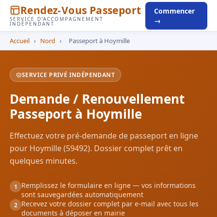
Rendez-Vous Passeport
Commencer
SERVICE D'ACCOMPAGNEMENT
→
INDÉPENDANT
Accueil
›
Nord
›
Passeport à Hoymille
SERVICE PRIVÉ INDÉPENDANT
Demande / Renouvellement
Passeport à Hoymille
Effectuez votre pré-demande de passeport en ligne
pour Hoymille (59492). Dossier complet prêt en
quelques minutes.
Remplissez le formulaire en ligne — vos informations
1
sont sauvegardées automatiquement
Recevez votre dossier complet par e-mail avec tous les
2
documents à déposer en mairie