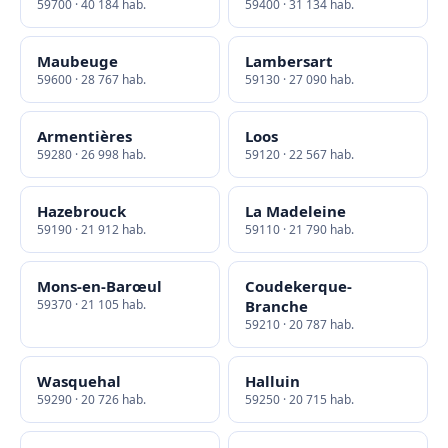
59700 · 40 184 hab.
59400 · 31 134 hab.
Maubeuge
Lambersart
59600 · 28 767 hab.
59130 · 27 090 hab.
Armentières
Loos
59280 · 26 998 hab.
59120 · 22 567 hab.
Hazebrouck
La Madeleine
59190 · 21 912 hab.
59110 · 21 790 hab.
Mons-en-Barœul
Coudekerque-
59370 · 21 105 hab.
Branche
59210 · 20 787 hab.
Wasquehal
Halluin
59290 · 20 726 hab.
59250 · 20 715 hab.