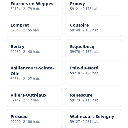
Fournes-en-Weppes
Prouvy
59134 · 2 179 hab.
59121 · 2 178 hab.
Lompret
Cousolre
59840 · 2 155 hab.
59149 · 2 153 hab.
Bertry
Esquelbecq
59980 · 2 140 hab.
59470 · 2 137 hab.
Raillencourt-Sainte-
Poix-du-Nord
Olle
59218 · 2 126 hab.
59554 · 2 127 hab.
Villers-Outréaux
Renescure
59142 · 2 117 hab.
59173 · 2 113 hab.
Préseau
Walincourt-Selvigny
59990 · 2 100 hab.
59127 · 2 081 hab.