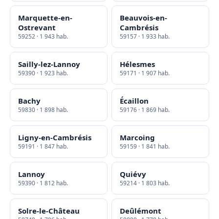
Marquette-en-
Beauvois-en-
Ostrevant
Cambrésis
59252 · 1 943 hab.
59157 · 1 933 hab.
Sailly-lez-Lannoy
Hélesmes
59390 · 1 923 hab.
59171 · 1 907 hab.
Bachy
Écaillon
59830 · 1 898 hab.
59176 · 1 869 hab.
Ligny-en-Cambrésis
Marcoing
59191 · 1 847 hab.
59159 · 1 841 hab.
Lannoy
Quiévy
59390 · 1 812 hab.
59214 · 1 803 hab.
Solre-le-Château
Deûlémont