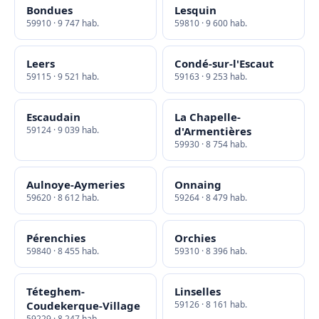
Bondues
Lesquin
59910 · 9 747 hab.
59810 · 9 600 hab.
Leers
Condé-sur-l'Escaut
59115 · 9 521 hab.
59163 · 9 253 hab.
Escaudain
La Chapelle-
59124 · 9 039 hab.
d'Armentières
59930 · 8 754 hab.
Aulnoye-Aymeries
Onnaing
59620 · 8 612 hab.
59264 · 8 479 hab.
Pérenchies
Orchies
59840 · 8 455 hab.
59310 · 8 396 hab.
Téteghem-
Linselles
Coudekerque-Village
59126 · 8 161 hab.
59229 · 8 247 hab.