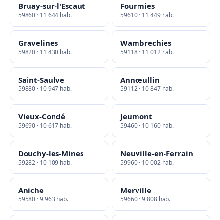
Bruay-sur-l'Escaut
Fourmies
59860 · 11 644 hab.
59610 · 11 449 hab.
Gravelines
Wambrechies
59820 · 11 430 hab.
59118 · 11 012 hab.
Saint-Saulve
Annœullin
59880 · 10 947 hab.
59112 · 10 847 hab.
Vieux-Condé
Jeumont
59690 · 10 617 hab.
59460 · 10 160 hab.
Douchy-les-Mines
Neuville-en-Ferrain
59282 · 10 109 hab.
59960 · 10 002 hab.
Aniche
Merville
59580 · 9 963 hab.
59660 · 9 808 hab.