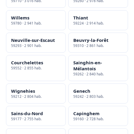
59710 · 3 016 hab.
59260 · 2 978 hab.
Willems
Thiant
59780 · 2 941 hab.
59224 · 2 914 hab.
Neuville-sur-Escaut
Beuvry-la-Forêt
59293 · 2 901 hab.
59310 · 2 861 hab.
Courchelettes
Sainghin-en-
59552 · 2 855 hab.
Mélantois
59262 · 2 840 hab.
Wignehies
Genech
59212 · 2 804 hab.
59242 · 2 803 hab.
Sains-du-Nord
Capinghem
59177 · 2 755 hab.
59160 · 2 728 hab.