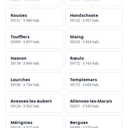
Rousies
Hondschoote
59131 · 3 980 hab.
59122 · 3 957 hab.
Toufflers
Maing
59390 · 3 957 hab.
59233 · 3 954 hab.
Hasnon
Rœulx
59178 · 3 849 hab.
59172 · 3 743 hab.
Lourches
Templemars
59156 · 3 734 hab.
59175 · 3 669 hab.
Avesnes-les-Aubert
Allennes-les-Marais
59129 · 3 562 hab.
59251 · 3 545 hab.
Mérignies
Bergues
59710 · 3 527 hab.
59380 · 3 525 hab.