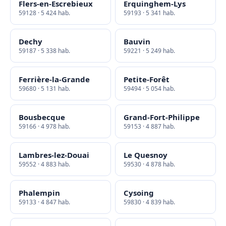
Flers-en-Escrebieux
Erquinghem-Lys
59128 · 5 424 hab.
59193 · 5 341 hab.
Dechy
Bauvin
59187 · 5 338 hab.
59221 · 5 249 hab.
Ferrière-la-Grande
Petite-Forêt
59680 · 5 131 hab.
59494 · 5 054 hab.
Bousbecque
Grand-Fort-Philippe
59166 · 4 978 hab.
59153 · 4 887 hab.
Lambres-lez-Douai
Le Quesnoy
59552 · 4 883 hab.
59530 · 4 878 hab.
Phalempin
Cysoing
59133 · 4 847 hab.
59830 · 4 839 hab.