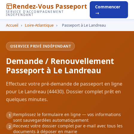
Rendez-Vous Passeport
Commencer
SERVICE D'ACCOMPAGNEMENT
→
INDÉPENDANT
Accueil
›
Loire-Atlantique
›
Passeport à Le Landreau
SERVICE PRIVÉ INDÉPENDANT
Demande / Renouvellement
Passeport à Le Landreau
Effectuez votre pré-demande de passeport en ligne
pour Le Landreau (44430). Dossier complet prêt en
quelques minutes.
Remplissez le formulaire en ligne — vos informations
1
sont sauvegardées automatiquement
Recevez votre dossier complet par e-mail avec tous les
2
documents à déposer en mairie