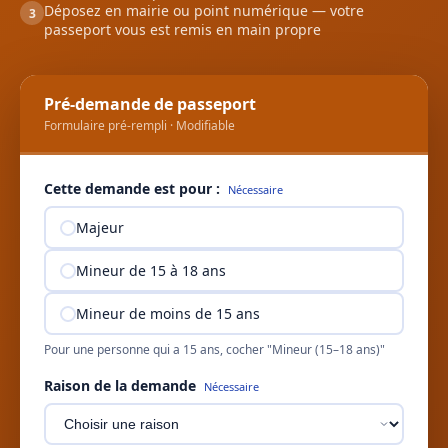
Déposez en mairie ou point numérique — votre
3
passeport vous est remis en main propre
Pré-demande de passeport
Formulaire pré-rempli · Modifiable
Cette demande est pour :
Nécessaire
Majeur
Mineur de 15 à 18 ans
Mineur de moins de 15 ans
Pour une personne qui a 15 ans, cocher "Mineur (15–18 ans)"
Raison de la demande
Nécessaire