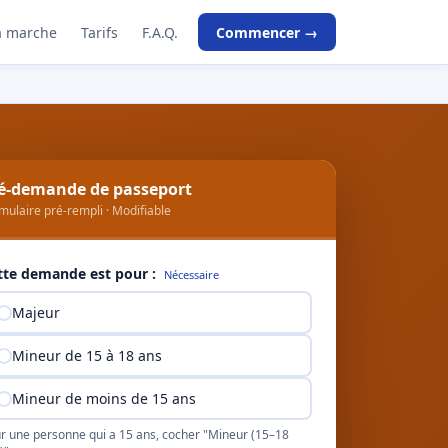
 marche
Tarifs
F.A.Q.
Commencer →
é-demande de passeport
mulaire pré-rempli · Modifiable
tte demande est pour :
Nécessaire
Majeur
Mineur de 15 à 18 ans
Mineur de moins de 15 ans
r une personne qui a 15 ans, cocher "Mineur (15–18