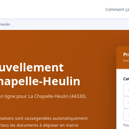
Comment ça
Heulin
Pr
For
uvellement
hapelle-Heulin
Ce
 ligne pour La Chapelle-Heulin (44330).
ormations sont sauvegardées automatiquement
c tous les documents à déposer en mairie
Pou