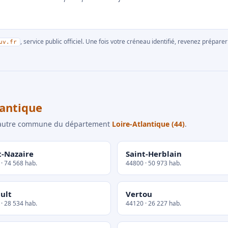
, service public officiel. Une fois votre créneau identifié, revenez prépa
uv.fr
antique
e autre commune du département
Loire-Atlantique (44)
.
t-Nazaire
Saint-Herblain
· 74 568 hab.
44800 · 50 973 hab.
ult
Vertou
· 28 534 hab.
44120 · 26 227 hab.