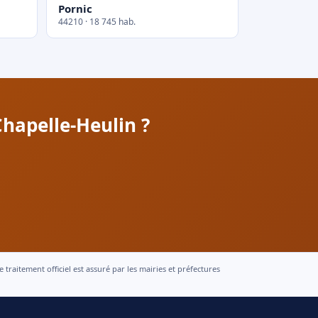
Pornic
44210 · 18 745 hab.
hapelle-Heulin ?
raitement officiel est assuré par les mairies et préfectures