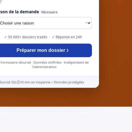
)"
ison de la demande
Nécessaire
✓ 50 000+ dossiers traités · ✓ Réponse en 24h
Préparer mon dossier
Formulaire sécurisé · Données chiffrées · Indépendant de
l'administration
écurisé SSL
10 min en moyenne
Données protégées