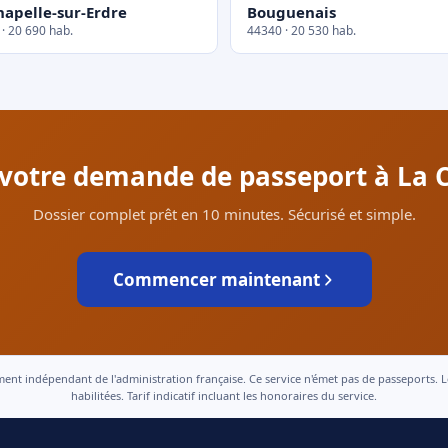
hapelle-sur-Erdre
Bouguenais
· 20 690 hab.
44340 · 20 530 hab.
r votre demande de passeport à La C
Dossier complet prêt en 10 minutes. Sécurisé et simple.
Commencer maintenant
 indépendant de l'administration française. Ce service n'émet pas de passeports. Le t
habilitées. Tarif indicatif incluant les honoraires du service.