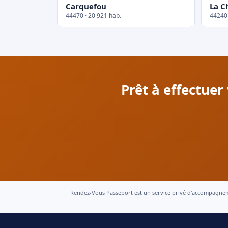
Carquefou
La C
44470 · 20 921 hab.
44240 
Prêt à effectue
Rendez-Vous Passeport est un service privé d'accompagnement