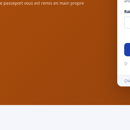
ans
e passeport vous est remis en main propre
Ra
S