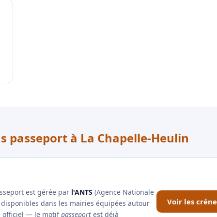
us passeport à La Chapelle-Heulin
asseport est gérée par
l'ANTS
(Agence Nationale
Voir les crén
x disponibles dans les mairies équipées autour
 officiel — le motif
passeport
est déjà