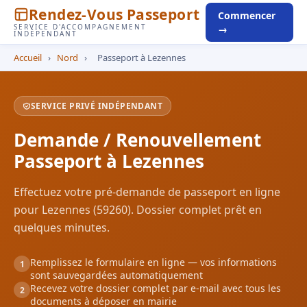
Rendez-Vous Passeport
Commencer
SERVICE D'ACCOMPAGNEMENT
→
INDÉPENDANT
Accueil
›
Nord
›
Passeport à Lezennes
SERVICE PRIVÉ INDÉPENDANT
Demande / Renouvellement
Passeport à Lezennes
Effectuez votre pré-demande de passeport en ligne
pour Lezennes (59260). Dossier complet prêt en
quelques minutes.
Remplissez le formulaire en ligne — vos informations
1
sont sauvegardées automatiquement
Recevez votre dossier complet par e-mail avec tous les
2
documents à déposer en mairie