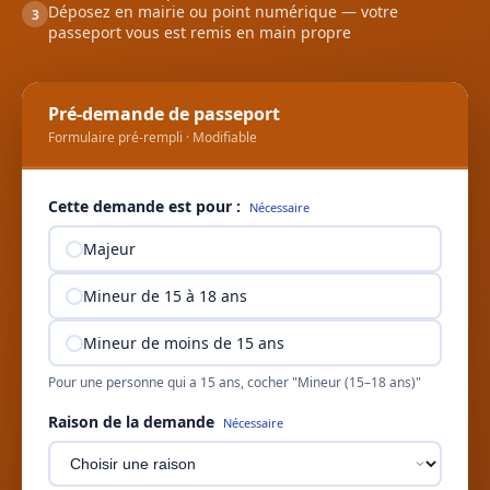
Déposez en mairie ou point numérique — votre
3
passeport vous est remis en main propre
Pré-demande de passeport
Formulaire pré-rempli · Modifiable
Cette demande est pour :
Nécessaire
Majeur
Mineur de 15 à 18 ans
Mineur de moins de 15 ans
Pour une personne qui a 15 ans, cocher "Mineur (15–18 ans)"
Raison de la demande
Nécessaire