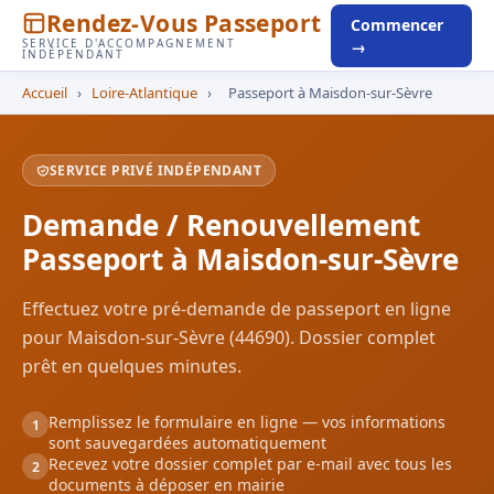
Rendez-Vous Passeport
Commencer
SERVICE D'ACCOMPAGNEMENT
→
INDÉPENDANT
Accueil
›
Loire-Atlantique
›
Passeport à Maisdon-sur-Sèvre
SERVICE PRIVÉ INDÉPENDANT
Demande / Renouvellement
Passeport à Maisdon-sur-Sèvre
Effectuez votre pré-demande de passeport en ligne
pour Maisdon-sur-Sèvre (44690). Dossier complet
prêt en quelques minutes.
Remplissez le formulaire en ligne — vos informations
1
sont sauvegardées automatiquement
Recevez votre dossier complet par e-mail avec tous les
2
documents à déposer en mairie