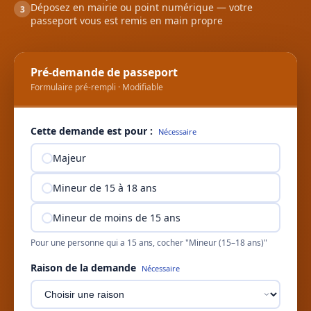
Déposez en mairie ou point numérique — votre
3
passeport vous est remis en main propre
Pré-demande de passeport
Formulaire pré-rempli · Modifiable
Cette demande est pour :
Nécessaire
Majeur
Mineur de 15 à 18 ans
Mineur de moins de 15 ans
Pour une personne qui a 15 ans, cocher "Mineur (15–18 ans)"
Raison de la demande
Nécessaire