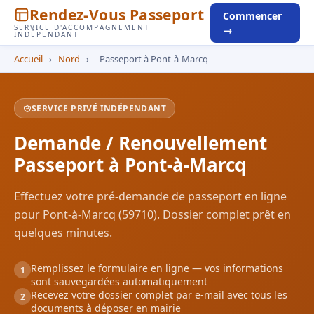
Rendez-Vous Passeport
Commencer
SERVICE D'ACCOMPAGNEMENT
→
INDÉPENDANT
Accueil
›
Nord
›
Passeport à Pont-à-Marcq
SERVICE PRIVÉ INDÉPENDANT
Demande / Renouvellement
Passeport à Pont-à-Marcq
Effectuez votre pré-demande de passeport en ligne
pour Pont-à-Marcq (59710). Dossier complet prêt en
quelques minutes.
Remplissez le formulaire en ligne — vos informations
1
sont sauvegardées automatiquement
Recevez votre dossier complet par e-mail avec tous les
2
documents à déposer en mairie