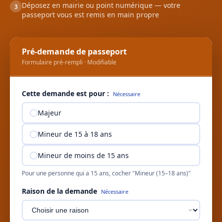
Déposez en mairie ou point numérique — votre
3
passeport vous est remis en main propre
Pré-demande de passeport
Formulaire pré-rempli · Modifiable
Cette demande est pour :
Nécessaire
Majeur
Mineur de 15 à 18 ans
Mineur de moins de 15 ans
Pour une personne qui a 15 ans, cocher "Mineur (15–18 ans)"
Raison de la demande
Nécessaire