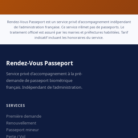
Rendez-Vous Passeport est un service privé d'accompagnement indépendant
de l'administration française. Ce service n'émet pas de passeports. Le
traitement officiel est assuré par les mairies et préfectures habilitées. Tarif
indicatif incluant les honoraires du service.
Rendez-Vous Passeport
Service privé d'accompagnement à la pré-
demande de passeport biométrique
français. Indépendant de l'administration.
SERVICES
Première demande
Renouvellement
Passeport mineur
Perte / Vol