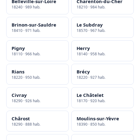
Belleville-sur-Loire
Charenton-du-Cher
18240 · 989 hab.
18210 · 984 hab.
Brinon-sur-Sauldre
Le Subdray
18410 · 971 hab.
18570 · 967 hab.
Pigny
Herry
18110 · 966 hab.
18140 · 958 hab.
Rians
Brécy
18220 · 950 hab.
18220 · 927 hab.
Civray
Le Châtelet
18290 · 926 hab.
18170 · 920 hab.
Chârost
Moulins-sur-Yèvre
18290 · 888 hab.
18390 · 850 hab.