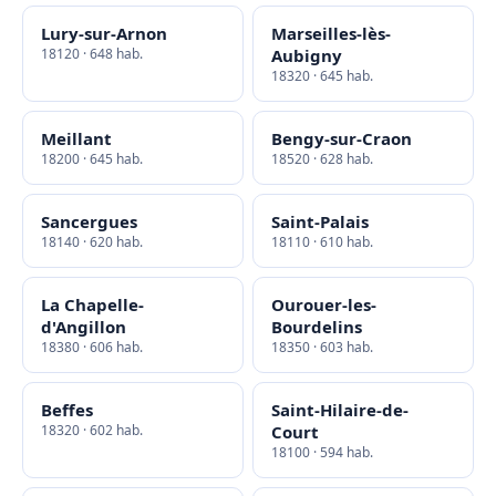
Lury-sur-Arnon
Marseilles-lès-
18120 · 648 hab.
Aubigny
18320 · 645 hab.
Meillant
Bengy-sur-Craon
18200 · 645 hab.
18520 · 628 hab.
Sancergues
Saint-Palais
18140 · 620 hab.
18110 · 610 hab.
La Chapelle-
Ourouer-les-
d'Angillon
Bourdelins
18380 · 606 hab.
18350 · 603 hab.
Beffes
Saint-Hilaire-de-
18320 · 602 hab.
Court
18100 · 594 hab.