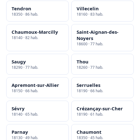
Tendron
Villecelin
18350 · 86 hab.
18160 · 83 hab.
Chaumoux-Marcilly
Saint-Aignan-des-
18140 · 82 hab.
Noyers
18600 · 77 hab.
Saugy
Thou
18290 · 77 hab.
18260 · 77 hab.
Apremont-sur-Allier
Serruelles
18150 · 66 hab.
18190 · 66 hab.
Sévry
Crézançay-sur-Cher
18140 · 65 hab.
18190 · 61 hab.
Parnay
Chaumont
18130 · 49 hab.
18350 · 45 hab.