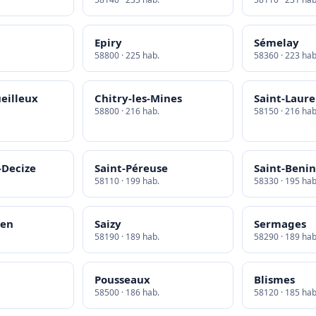
Epiry
Sémelay
58800 · 225 hab.
58360 · 223 hab
ueilleux
Chitry-les-Mines
Saint-Laure
58800 · 216 hab.
58150 · 216 hab
-Decize
Saint-Péreuse
Saint-Benin
58110 · 199 hab.
58330 · 195 hab
ien
Saizy
Sermages
58190 · 189 hab.
58290 · 189 hab
Pousseaux
Blismes
58500 · 186 hab.
58120 · 185 hab