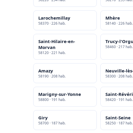
Larochemillay
Mhère
58370 · 226 hab.
58140 · 226 hab.
Saint-Hilaire-en-
Trucy-l'Org
Morvan
58460 · 217 hab.
58120 · 221 hab.
Amazy
Neuville-lès
58190 · 208 hab.
58300 · 208 hab.
Marigny-sur-Yonne
Saint-Révér
58800 · 191 hab.
58420 · 191 hab.
Giry
Saint-Seine
58700 · 187 hab.
58250 · 187 hab.