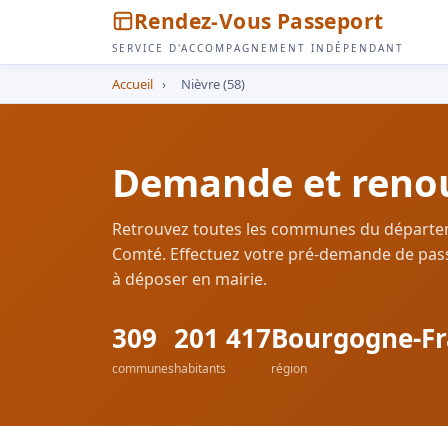
Rendez-Vous Passeport
SERVICE D'ACCOMPAGNEMENT INDÉPENDANT
Accueil
›
Nièvre (58)
Demande et renou
Retrouvez toutes les communes du départ
Comté. Effectuez votre pré-demande de pass
à déposer en mairie.
309
201 417
Bourgogne-F
communes
habitants
région