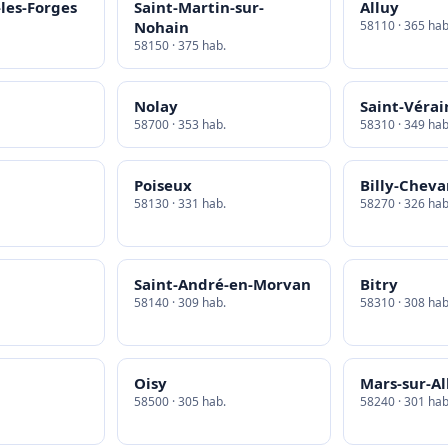
-les-Forges
Saint-Martin-sur-
Alluy
Nohain
58110 · 365 hab
58150 · 375 hab.
Nolay
Saint-Vérai
58700 · 353 hab.
58310 · 349 hab
Poiseux
Billy-Chev
58130 · 331 hab.
58270 · 326 hab
Saint-André-en-Morvan
Bitry
58140 · 309 hab.
58310 · 308 hab
Oisy
Mars-sur-Al
58500 · 305 hab.
58240 · 301 hab