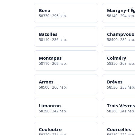
Bona
Marigny-l'Ég
58330 · 296 hab.
58140 · 294 hab.
Bazolles
Champvoux
58110 · 286 hab.
58400 · 282 hab.
Montapas
Colméry
58110 · 269 hab.
58350 · 268 hab.
Armes
Brèves
58500 · 266 hab.
58530 · 258 hab.
Limanton
Trois-Vèvres
58290 · 242 hab.
58260 · 241 hab.
Couloutre
Courcelles
58220 · 234 hab.
58210 · 233 hab.