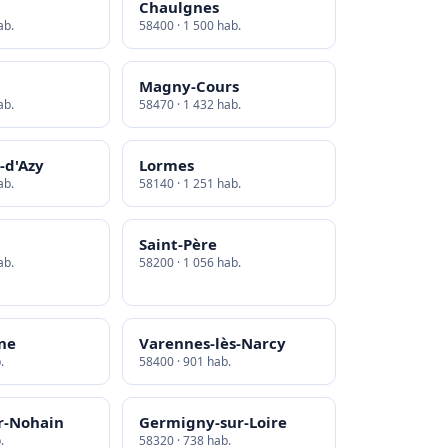
Chaulgnes
ab.
58400 · 1 500 hab.
Magny-Cours
ab.
58470 · 1 432 hab.
-d'Azy
Lormes
ab.
58140 · 1 251 hab.
Saint-Père
ab.
58200 · 1 056 hab.
sne
Varennes-lès-Narcy
.
58400 · 901 hab.
ur-Nohain
Germigny-sur-Loire
.
58320 · 738 hab.