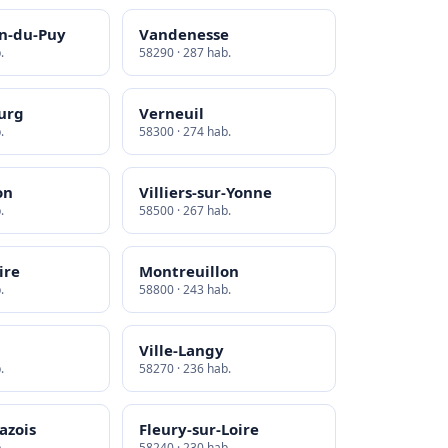
in-du-Puy
Vandenesse
.
58290 · 287 hab.
ourg
Verneuil
.
58300 · 274 hab.
on
Villiers-sur-Yonne
.
58500 · 267 hab.
ire
Montreuillon
.
58800 · 243 hab.
Ville-Langy
.
58270 · 236 hab.
azois
Fleury-sur-Loire
.
58240 · 230 hab.