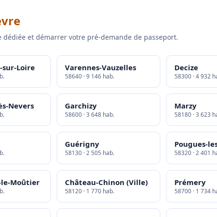
èvre
 dédiée et démarrer votre pré-demande de passeport.
-sur-Loire
Varennes-Vauzelles
Decize
b.
58640 · 9 146 hab.
58300 · 4 932 h
ès-Nevers
Garchizy
Marzy
b.
58600 · 3 648 hab.
58180 · 3 623 h
Guérigny
Pougues-le
b.
58130 · 2 505 hab.
58320 · 2 401 h
-le-Moûtier
Château-Chinon (Ville)
Prémery
b.
58120 · 1 770 hab.
58700 · 1 734 h