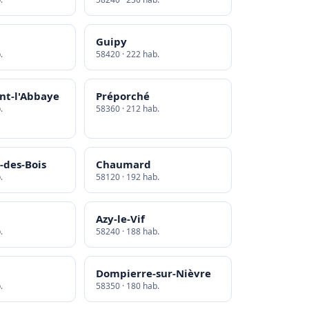
Guipy
.
58420 · 222 hab.
nt-l'Abbaye
Préporché
.
58360 · 212 hab.
-des-Bois
Chaumard
.
58120 · 192 hab.
Azy-le-Vif
.
58240 · 188 hab.
Dompierre-sur-Nièvre
.
58350 · 180 hab.