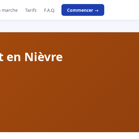
 marche
Tarifs
F.A.Q.
Commencer →
 en Nièvre