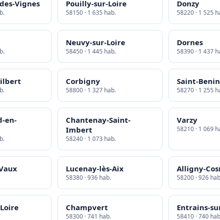
-des-Vignes
Pouilly-sur-Loire
Donzy
b.
58150 · 1 635 hab.
58220 · 1 525 h
Neuvy-sur-Loire
Dornes
b.
58450 · 1 445 hab.
58390 · 1 437 h
ilbert
Corbigny
Saint-Benin
b.
58800 · 1 327 hab.
58270 · 1 255 h
d-en-
Chantenay-Saint-
Varzy
Imbert
58210 · 1 069 h
b.
58240 · 1 073 hab.
-Vaux
Lucenay-lès-Aix
Alligny-Co
58380 · 936 hab.
58200 · 926 hab
-Loire
Champvert
Entrains-s
58300 · 741 hab.
58410 · 740 hab