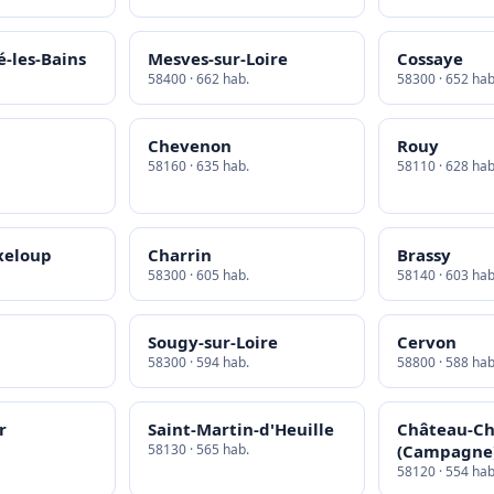
é-les-Bains
Mesves-sur-Loire
Cossaye
58400 · 662 hab.
58300 · 652 hab
Chevenon
Rouy
58160 · 635 hab.
58110 · 628 hab
xeloup
Charrin
Brassy
58300 · 605 hab.
58140 · 603 hab
Sougy-sur-Loire
Cervon
58300 · 594 hab.
58800 · 588 hab
r
Saint-Martin-d'Heuille
Château-C
58130 · 565 hab.
(Campagne
58120 · 554 hab