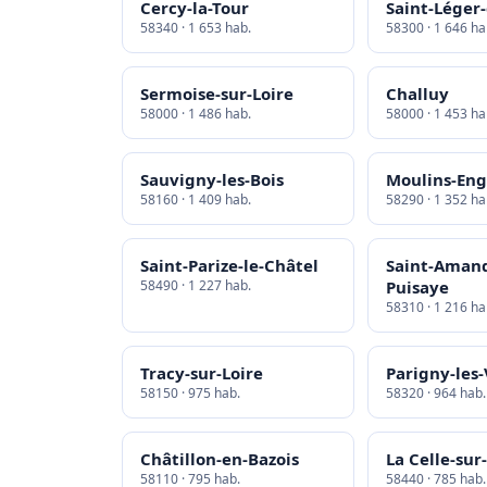
Cercy-la-Tour
Saint-Léger
58340 · 1 653 hab.
58300 · 1 646 ha
Sermoise-sur-Loire
Challuy
58000 · 1 486 hab.
58000 · 1 453 ha
Sauvigny-les-Bois
Moulins-Eng
58160 · 1 409 hab.
58290 · 1 352 ha
Saint-Parize-le-Châtel
Saint-Aman
58490 · 1 227 hab.
Puisaye
58310 · 1 216 ha
Tracy-sur-Loire
Parigny-les
58150 · 975 hab.
58320 · 964 hab.
Châtillon-en-Bazois
La Celle-sur
58110 · 795 hab.
58440 · 785 hab.