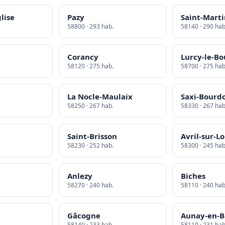
lise
Pazy
Saint-Mart
58800 · 293 hab.
58140 · 290 hab
Corancy
Lurcy-le-B
58120 · 275 hab.
58700 · 275 hab
La Nocle-Maulaix
Saxi-Bourd
58250 · 267 hab.
58330 · 267 hab
Saint-Brisson
Avril-sur-Lo
58230 · 252 hab.
58300 · 245 hab
Anlezy
Biches
58270 · 240 hab.
58110 · 240 hab
Gâcogne
Aunay-en-B
58140 · 233 hab.
58110 · 231 hab