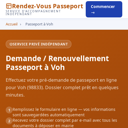
Rendez-Vous Passeport
Commencer
SERVICE D'ACCOMPAGNEMENT
→
INDÉPENDANT
Accueil
›
Passeport à Voh
SERVICE PRIVÉ INDÉPENDANT
Demande / Renouvellement
Passeport à Voh
Effectuez votre pré-demande de passeport en ligne
pour Voh (98833). Dossier complet prêt en quelques
minutes.
Remplissez le formulaire en ligne — vos informations
1
sont sauvegardées automatiquement
Recevez votre dossier complet par e-mail avec tous les
2
documents à déposer en mairie